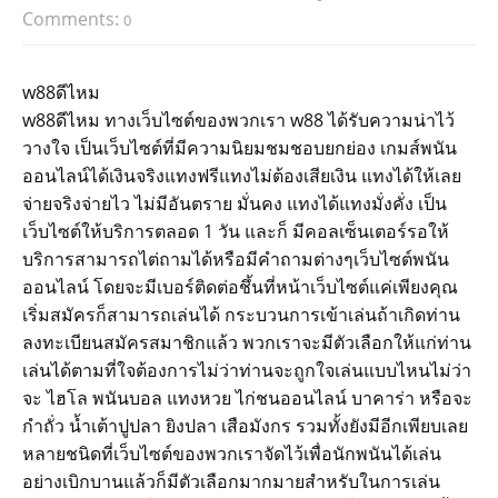
Comments:
0
w88ดีไหม
w88ดีไหม ทางเว็บไซต์ของพวกเรา w88 ได้รับความน่าไว้
วางใจ เป็นเว็บไซต์ที่มีความนิยมชมชอบยกย่อง เกมส์พนัน
ออนไลน์ได้เงินจริงแทงฟรีแทงไม่ต้องเสียเงิน แทงได้ให้เลย
จ่ายจริงจ่ายไว ไม่มีอันตราย มั่นคง แทงได้แทงมั่งคั่ง เป็น
เว็บไซต์ให้บริการตลอด 1 วัน และก็ มีคอลเซ็นเตอร์รอให้
บริการสามารถไต่ถามได้หรือมีคำถามต่างๆเว็บไซต์พนัน
ออนไลน์ โดยจะมีเบอร์ติดต่อชึ้นที่หน้าเว็บไซต์แค่เพียงคุณ
เริ่มสมัครก็สามารถเล่นได้ กระบวนการเข้าเล่นถ้าเกิดท่าน
ลงทะเบียนสมัครสมาชิกแล้ว พวกเราจะมีตัวเลือกให้แก่ท่าน
เล่นได้ตามที่ใจต้องการไม่ว่าท่านจะถูกใจเล่นแบบไหนไม่ว่า
จะ ไฮโล พนันบอล แทงหวย ไก่ชนออนไลน์ บาคาร่า หรือจะ
กำถั่ว น้ำเต้าปูปลา ยิงปลา เสือมังกร รวมทั้งยังมีอีกเพียบเลย
หลายชนิดที่เว็บไซต์ของพวกเราจัดไว้เพื่อนักพนันได้เล่น
อย่างเบิกบานแล้วก็มีตัวเลือกมากมายสำหรับในการเล่น