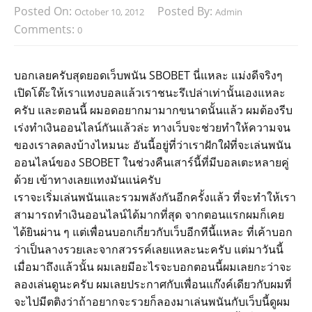
Posted On:
Posted By:
October 10, 2012
Admin
Comments:
0
บอกเลยครับสุดยอดเว็บพนัน SBOBET นี่แหละ แม่งดีจริงๆ
เปิดโต๊ะให้เราแทงบอลแล้วเราชนะรึเปล่าเท่านั้นเองแหละ
ครับ และตอนนี้ ผมอดอยากมามากขนาดนั้นแล้ว ผมต้องรีบ
เร่งทำเงินออนไลน์กันแล้วล่ะ ทางเว็บจะช่วยทำให้ความจน
ของเราลดลงบ้างไหมนะ อันนี้อยู่ที่ว่าเราฝักใฝ่ที่จะเล่นพนัน
ออนไลน์ของ SBOBET ในช่วงคืนเสาร์นี้ที่มีบอลเตะหลายคู่
ด้วย เข้าทางเลยแทงมันแน่ครับ
เราจะเริ่มเล่นพนันและรวมพลังกันอีกครั้งแล้ว ที่จะทำให้เรา
สามารถทำเงินออนไลน์ได้มากที่สุด จากตอนแรกผมก็เคย
ได้ยินผ่าน ๆ แต่เพื่อนบอกเกี่ยวกับเว็บอีกทีนี้แหละ ที่เค้าบอก
ว่าเป็นลางรวยเละจากสวรรค์เลยแหละนะครับ แต่มาวันนี้
เมื่อมาถึงแล้วนั้น ผมเลยมีอะไรจะบอกตอนนี้ผมเลยกะว่าจะ
ลองเล่นดูนะครับ ผมเลยประกาศกับเพื่อนแก๊งค์เดียวกับผมที่
จะไปมีตติงว่าถ้าอยากจะรวยก็ลองมาเล่นพนันกับเว็บนี้ดูผม