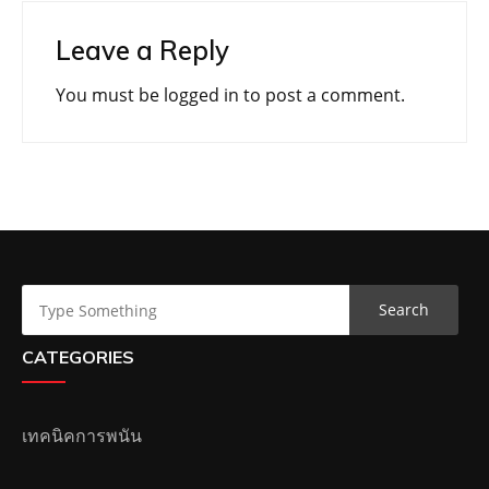
Leave a Reply
You must be
logged in
to post a comment.
CATEGORIES
เทคนิคการพนัน