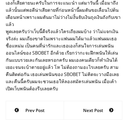
เองก็เสียดายนะครับในการจะแนะนำ แต่มาวันนี้ เมื่อมาถึง
แล้วนั้นแต่พอดีน่าเสียดายที่ก่อนหน้านี้ผมดันขอเลื่อนไปต้น
เดือนหน้าเพราะผมดันมาไม่ว่างไม่งั้นจับเงินถุงเงินถังกับเขา
แล้ว
พูดเลยครับว่าเว็บนี้ดีจริงแล้วใครเถียงผมบ้าง ว่าไม่แจกเงิน
จริงล่ะ ผมเถียงขาดในเพราะแฟนผมได้มาแล้วแฟนผมเธอ
ชื่อแหม่ม เป็นคนที่น่ารักและเธอเองก็สนใจการเล่นพนัน
ออนไลน์ของ SBOBET อีกด้วย เรียกว่ากะจะฝึกพนันให้เล่น
กันแบบรวยเละกันเลยหรอกครับ ผมเองคนเดียวก็ทำเงินได้
เยอะจนจะบ้าตายอยู่แล้ว โห ไม่ต้องถามอะไรเลยครับ สาม
คืนติดต่อกัน เธอเล่นพนันของ SBOBET ไม่คิดจะวางมือเลย
และคืนนี้ครับผมจะชวนเธอให้ลองสมัครเล่นพนัน เมื่อเค้า
เปิดเว็บพนันต้องรีบเลยครับ
Post
Prev Post
Next Post
navigation