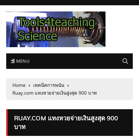
MENU
Home
เทคนิคการพนัน
Ruay.com แทงหวยจ่ายเงินสูงสุด 900 บาท
RUAY.COM แทงหวยจ่ายเงินสูงสุด 900
บาท