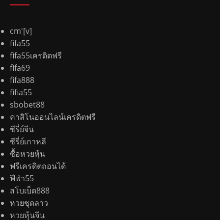
cm'[v]
fifa55
fifa55เครดิตฟรี
fifa69
fifa888
fifia55
sbobet88
คาสิโนออนไลน์เครดิตฟรี
ซีรี่ย์จีน
ซีรี่ย์เกาหลี
ซื้อหวยหุ้น
ฟรีเครดิตถอนได้
ฟีฟ่า55
สโบเบ็ต888
หวยชุดลาว
หวยหุ้นจีน