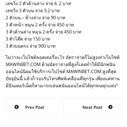
เลขวิ่ง 2 ตัวด้านล่าง จ่าย 4. 2 บาท
เลขวิ่ง 3 ตัวบน จ่าย 3.2 บาท
2 ตัวบน – ข้างล่าง จ่าย 90 บาท
3 ตัวหน้า หมุน 2 ครั้ง จ่าย 450 บาท
3 ตัวด้านล่าง หมุน 2 ครั้ง จ่าย 450 บาท
3 ตัวโต๊ด จ่าย 150 บาท
3 ตัวบนตรง จ่าย 900 บาท
ไม่ว่าจะเว็บไซต์ลอตเตอรี่อะไร อัตราจ่ายก็ไม่สูงเท่าเว็บไซต์
MAWINBET.COM ด้วยอัตราจ่ายที่สูงก็เลยทำให้มีนักพนัน
ออนไลน์นิยมใช้บริการเว็บไซต์ MAWINBET.COM สูงที่สุด
ปัจจุบันนี้ แล้วก็ รองรับโทรศัพท์เคลื่อนที่ทุกรุ่น เพียงแค่ท่าน
มีอินเตอร์เน็ตก็สามารถเล่นพนันออนไลน์ได้ทุกหนทุกแห่ง”
Post
Prev Post
Next Post
navigation