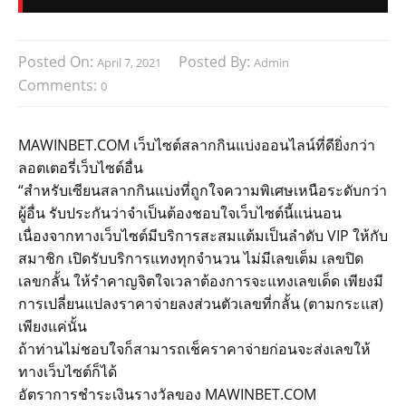
Posted On:
Posted By:
April 7, 2021
Admin
Comments:
0
MAWINBET.COM เว็บไซต์สลากกินแบ่งออนไลน์ที่ดียิ่งกว่า
ลอตเตอรี่เว็บไซต์อื่น
“สำหรับเซียนสลากกินแบ่งที่ถูกใจความพิเศษเหนือระดับกว่า
ผู้อื่น รับประกันว่าจำเป็นต้องชอบใจเว็บไซต์นี้แน่นอน
เนื่องจากทางเว็บไซต์มีบริการสะสมแต้มเป็นลำดับ VIP ให้กับ
สมาชิก เปิดรับบริการแทงทุกจำนวน ไม่มีเลขเต็ม เลขปิด
เลขกลั้น ให้รำคาญจิตใจเวลาต้องการจะแทงเลขเด็ด เพียงมี
การเปลี่ยนแปลงราคาจ่ายลงส่วนตัวเลขที่กลั้น (ตามกระแส)
เพียงแค่นั้น
ถ้าท่านไม่ชอบใจก็สามารถเช็คราคาจ่ายก่อนจะส่งเลขให้
ทางเว็บไซต์ก็ได้
อัตราการชำระเงินรางวัลของ MAWINBET.COM