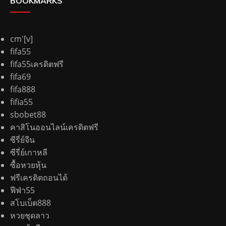
BOOKMARKS
cm'[v]
fifa55
fifa55เครดิตฟรี
fifa69
fifa888
fifia55
sbobet88
คาสิโนออนไลน์เครดิตฟรี
ซีรี่ย์จีน
ซีรี่ย์เกาหลี
ซื้อหวยหุ้น
ฟรีเครดิตถอนได้
ฟีฟ่า55
สโบเบ็ต888
หวยชุดลาว