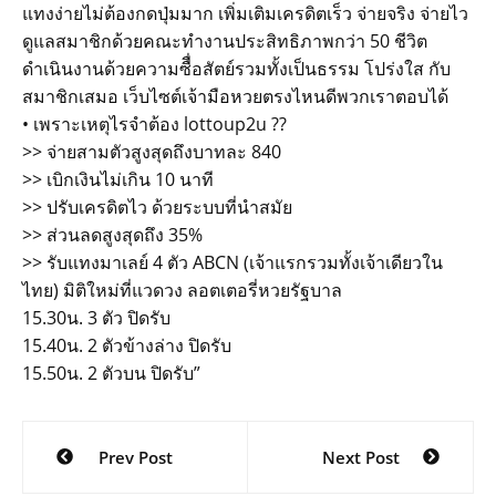
แทงง่ายไม่ต้องกดปุ่มมาก เพิ่มเติมเครดิตเร็ว จ่ายจริง จ่ายไว
ดูแลสมาชิกด้วยคณะทำงานประสิทธิภาพกว่า 50 ชีวิต
ดำเนินงานด้วยความซืื่อสัตย์รวมทั้งเป็นธรรม โปร่งใส กับ
สมาชิกเสมอ เว็บไซต์เจ้ามือหวยตรงไหนดีพวกเราตอบได้
• เพราะเหตุไรจำต้อง lottoup2u ??
>> จ่ายสามตัวสูงสุดถึงบาทละ 840
>> เบิกเงินไม่เกิน 10 นาที
>> ปรับเครดิตไว ด้วยระบบที่นำสมัย
>> ส่วนลดสูงสุดถึง 35%
>> รับแทงมาเลย์ 4 ตัว ABCN (เจ้าแรกรวมทั้งเจ้าเดียวใน
ไทย) มิติใหม่ที่แวดวง ลอตเตอรี่หวยรัฐบาล
15.30น. 3 ตัว ปิดรับ
15.40น. 2 ตัวข้างล่าง ปิดรับ
15.50น. 2 ตัวบน ปิดรับ”
Post
Prev Post
Next Post
navigation