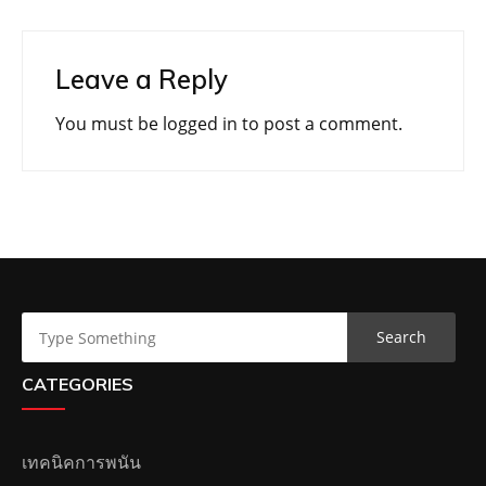
Leave a Reply
You must be
logged in
to post a comment.
CATEGORIES
เทคนิคการพนัน