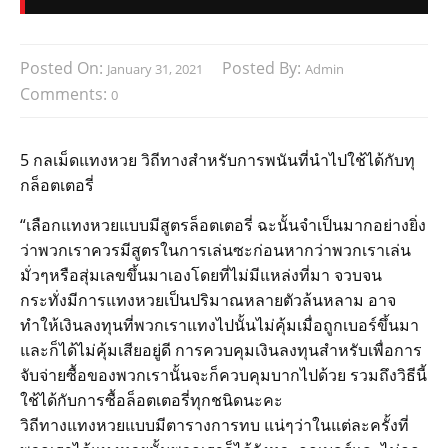
Posted On:
Posted By:
January 31, 2021
Admin
Comments:
0
5 กลเม็ดแทงหวย วิถีทางสำหรับการพนันที่นำไปใช้ได้กับทุ
กล็อตเตอรี่
“เลือกแทงหวยแบบมีสูตรล็อตเตอรี่ ฉะนั้นจำเป็นมากอย่างยิ่ง
ว่าพวกเราควรมีสูตรในการเล่นซะก่อนหากว่าพวกเราเล่น
มั่วๆหรือสุ่มเลขขึ้นมาเองโดยที่ไม่มีแหล่งที่มา จวบจน
กระทั่งมีการแทงหวยเป็นปริมาณหลายตัวล้นหลาม อาจ
ทำให้เงินลงทุนที่พวกเราแทงไปนั้นไม่คุ้มเมื่อถูกเบอร์ขึ้นมา
และก็ได้ไม่คุ้มเสียอยู่ดี การควบคุมเงินลงทุนสำหรับเพื่อการ
จับจ่ายซื้อของพวกเรานั้นจะก็ควบคุมบากไปด้วย รวมถึงวิธีนี้
ใช้ได้กับการซื้อล็อตเตอรี่ทุกชนิดนะคะ
วิถีทางแทงหวยแบบมีตารางการทบ แน่ๆว่าในแต่ละครั้งที่