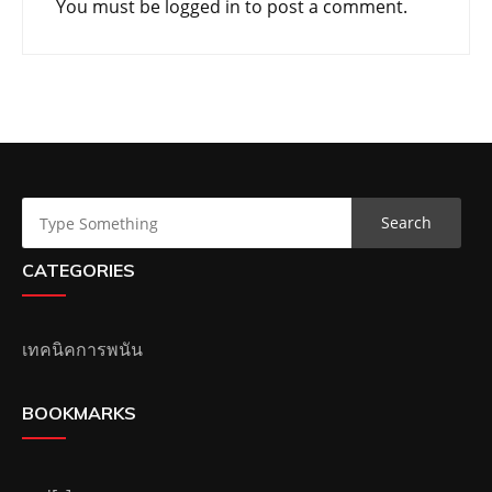
You must be
logged in
to post a comment.
CATEGORIES
เทคนิคการพนัน
BOOKMARKS