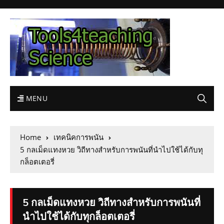
MENU
Home
เทคนิคการพนัน
5 กลเม็ดแทงหวย วิถีทางสำหรับการพนันที่นำไปใช้ได้กับทุ
กล็อตเตอรี่
5 กลเม็ดแทงหวย วิถีทางสำหรับการพนันที่
นำไปใช้ได้กับทุกล็อตเตอรี่