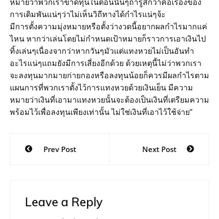
หมายว่าพวกเราขาดทุนในตอนนั้นๆถ้ารู้สึกว่าคือเรื่องของ
การเดิมพันแน่ๆว่าไม่เห็นวิถีทางได้กำไรแน่ๆจ้ะ
มีการตั้งความมุ่งหมายหรือตั้งว่างวดนี้อยากผลกำไรมากแค่
ไหน หากว่าเล่นโดยไม่กำหนดเป้าหมายก็ราวการเอาเงินไป
ทิ้งเล่นๆเนื่องจากว่าหากวันๆมัวแต่แทงหวยไม่เป็นอันทำ
อะไรแน่ๆแถมยังมีการเสี่ยงอีกด้วย ด้วยเหตุนี้ไม่ว่าพวกเรา
จะลงทุนมากมายก่ายกองหรือลงทุนน้อยก็ควรมีผลกำไรตาม
แผนการที่พวกเราตั้งไว้การแทงหวยด้วยเงินเย็น มีความ
หมายว่าเงินที่เอามาแทงหวยนั้นจะต้องเป็นเงินที่เตรียมความ
พร้อมไว้เพื่อลงทุนเพียงเท่านั้น ไม่ใช่เงินที่เอาไว้ใช้จ่าย”
Post
Prev Post
Next Post
navigation
Leave a Reply