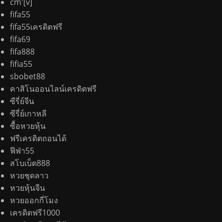
cm'[v]
fifa55
fifa55เครดิตฟรี
fifa69
fifa888
fifia55
sbobet88
คาสิโนออนไลน์เครดิตฟรี
ซีรี่ย์จีน
ซีรี่ย์เกาหลี
ซื้อหวยหุ้น
ฟรีเครดิตถอนได้
ฟีฟ่า55
สโบเบ็ต888
หวยชุดลาว
หวยหุ้นจีน
หวยออกกี่โมง
เครดิตฟรี1000