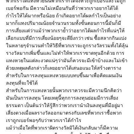
พวกเราได้แทงหวยนั้นพวกเราก็ได้จังหวะถูกเบอร์และไม่ถูก
เบอร์พอกัน มีความไม่เหมือนกันที่ว่าพวกเราอยากได้ได้
กำไรให้ได้มากหรือน้อย ถ้าเกิดอยากได้ผลกำไรเป็นอย่าง
มากก็แทงปริมาณน้อยจำนวนรวมทั้งขั้นตอนการนี้มันก็มี
การเสี่ยงแต่ว่าแม้ว่าพวกเราย้ำว่าอยากได้ผลกำไรที่แน่ๆให้
เลือกแบบที่มีการเสี่ยงน้อยๆจะดียิ่งกว่า เช่น ซื้อสลากกินแบ่ง
ในหลายๆจำนวนทำให้วิธีที่พวกเราจะถูกรางวัลรวมทั้งได้ลุ้น
รางวัลมากเพิ่มขึ้นและไม่ทำให้พวกเราขาดทุนอีกด้วย การ
แทงหวยในแต่ละงวดแน่ๆว่ามันก็ควรจะมีเข้าบ้างและไม่เข้า
ด้วยเหตุผลดังกล่าวก็เลยอยากได้เสนอแนะให้สร้างตาราง
สำหรับในการลงทุนแทงหวยแบบทบขึ้นมาเพื่อคิดแผนเงิน
ลงทุนที่จะใช้ได้
สำหรับในการแทงหวยนั้นพวกเราควรจะมีความนึกคิดว่า
มันเป็นการลงทุน โดยเหตุนี้ทุกการลงทุนย่อมมีการเสี่ยง
ธรรมดา เป็นต้นว่าให้รู้สึกว่าพวกเรานำเงินลงทุนที่มีอยู่มา
เสี่ยงดวงเมื่อผลรางวัลออกมาตรงกับเลขที่พวกเราซื้อพวก
เราถูกเบอร์พอๆกับว่าพวกเราได้กำไร
แม้ว่าเมื่อใดที่พวกเราผิดรางวัลมิได้เงินกลับมาก็มีความ