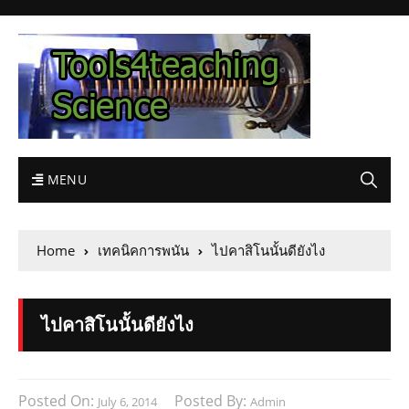
MENU
Home
เทคนิคการพนัน
ไปคาสิโนนั้นดียังไง
ไปคาสิโนนั้นดียังไง
Posted On:
Posted By:
July 6, 2014
Admin