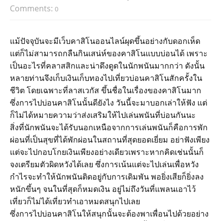
Comments:
0
แม้ปัจจุบันจะมีเว็บคาสิโนออนไลน์ผุดขึ้นอย่างกับดอกเห็ด
แต่ก็ไม่สามารถกลืนกินเสน่ห์ของคาสิโนแบบบ่อนได้ เพราะ
เป็นอะไรที่คลาสสิกและน่าดึงดูดในนักพนันมากกว่า ดังนั้น
หลายท่านจึงเก็บเงินเก็บทองไปเที่ยวบ่อนคาสิโนสักครั้งใน
ชีวิต โดยเฉพาะที่ลาสเวกัส ขึ้นชื่อในเรื่องของคาสิโนมาก
ซึ่งการไปบ่อนคาสิโนนั้นดียังไง วันนี้จะมาบอกเล่าให้ฟัง แต่
ก็ไม่ได้หมายความว่าส่งเสริมให้ไปเล่นพนันที่บ่อนกันนะ
สิ่งที่นักพนันจะได้รับนอกเหนือจากการเล่นพนันก็คือการพัก
ผ่อนที่เป็นสุขที่ได้พักผ่อนในสถานที่สุดยอดเยี่ยม อย่าฟังเพียง
แต่จะไปกอบโกยเงินเพียงอย่างเดียวเพราะหากคิดเช่นนั้นก็
จงเตรียมตัวผิดหวังได้เลย ซึ่งการเน้นแต่จะไปเล่นเพื่อหวัง
กำไรจะทำให้นักพนันติดอยู่กับการเดิมพัน พอยิ่งเสียก็ยิ่งลง
หนักขึ้นๆ จนในที่สุดก็หมดเงิน อยู่ไม่ถึงวันที่แพลนเอาไว้
เที่ยวก็ไม่ได้เที่ยวทำเอาหมดสนุกไปเลย
ซึ่งการไปบ่อนคาสิโนให้สนุกนั้นจะต้องพาเพื่อนไปด้วยอย่าง