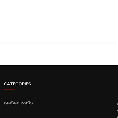
CATEGORIES
เทคนิคการพนัน