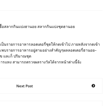
นซื้อสลากกินแบ่งฮานอย สลากกินแบ่งชุดฮานอย
ยว เป็นรายการอาหารลอตเตอรี่ชุดให้กดเข้าไป ภายหลังจากดเข้า
ามาจะพบรายการอาหารอยู่สามอย่างสำคัญๆผลลอตเตอรี่ฮานอย–
ข และก็ ปริมาณชุด
ยการแทง สามารถตรวจผลรางวัลได้จากหน้าต่างนี้จ้ะ
Next Post