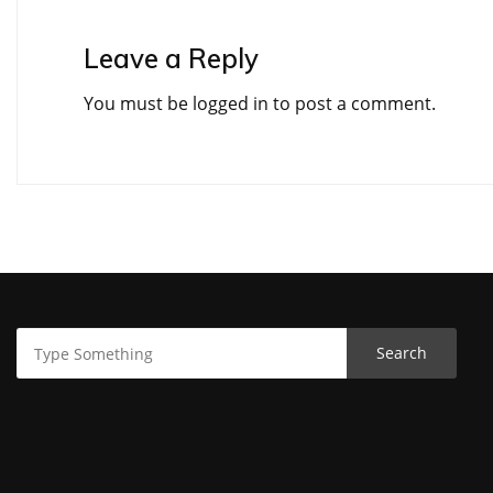
Leave a Reply
You must be
logged in
to post a comment.