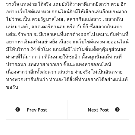
วางใจ แทงง่าย ได้จริง แถมยังได้ราคาดีมากยิ่งกว่า หวย อีก
อย่าง เว็บไซต์แทงหวยออนไลน์ยังมีให้เลือกเล่นอีกเยอะมาก
ไม่ว่าจะเป็น หวยรัฐบาลไทย , สลากกินแบ่งลาว , สลากกิน
แบ่งมาเลย์ , ลอตเตอรี่ฮานอย หรือ จับยี่กี ซึ่งสลากกินแบ่ง
แต่ละจำพวก จะมีเวลาเล่นที่แตกต่างออกไป เหมาะกับท่านที่
อยากหาเงินเสริมอย่างยิ่ง เนื่องจากเว็บไซต์แทงหวยออนไลน์
มีให้บริการ 24 ชั่วโมง แถมยังมีโปรโมชั่นเด็ดๆคุ้มๆส่วนลด
ต่างๆที่ได้มากกว่า ที่ดินหวยให้ซะอีก ดั้งจมูกนั้นแม้ท่านที่
ปรารถนา แทงหวย พวกเรา ชี้แนะแทงหวยออนไลน์
เนื่องจากว่าอีกทั้งสะดวก เล่นง่าย จ่ายจริง ไม่เป็นอันตราย
ทางพวกเรายืนยันว่า ท่านจะได้สิ่งที่ท่านอยากได้อย่างแน่แท้
ขอรับ
Post
Prev Post
Next Post
navigation