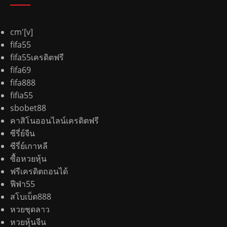
cm'[v]
fifa55
fifa55เครดิตฟรี
fifa69
fifa888
fifia55
sbobet88
คาสิโนออนไลน์เครดิตฟรี
ซีรี่ย์จีน
ซีรี่ย์เกาหลี
ซื้อหวยหุ้น
ฟรีเครดิตถอนได้
ฟีฟ่า55
สโบเบ็ต888
หวยชุดลาว
หวยหุ้นจีน