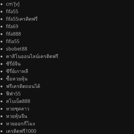
cm'[v]
fifa55
fifa55เครดิตฟรี
fifa69
fifa888
fifia55
sbobet88
คาสิโนออนไลน์เครดิตฟรี
ซีรี่ย์จีน
ซีรี่ย์เกาหลี
ซื้อหวยหุ้น
ฟรีเครดิตถอนได้
ฟีฟ่า55
สโบเบ็ต888
หวยชุดลาว
หวยหุ้นจีน
หวยออกกี่โมง
เครดิตฟรี1000