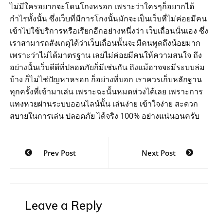
ไม่มีใครอยากจะโดนโกงหรอก เพราะว่าใครๆก็อยากได้
กำไรทั้งนั้น ซึ่งเว็บที่มีการโกงนั้นมักจะเป็นเว็บที่ไม่ค่อยมีคน
เข้าไปใช้บริการหรือเรียกอีกอย่างหนึ่งว่า เว็บเถื่อนนั่นเอง ซึ่ง
เราสามารถสังเกตุได้ว่าเว็บเถื่อนนั้นจะมีคนพูดถึงน้อยมาก
เพราะว่าไม่ได้มาตรฐาน เลยไม่ค่อยมีคนให้ความสนใจ ถึง
อย่างนั้นเว็บดีดีที่ปลอดภัยก็มีเช่นกัน ถึงแม้อาจจะมีระบบล่ม
บ้าง ก็ไม่ไช่ปัญหาหรอก ก็อย่างที่บอก เราควรเก็บหลักฐาน
ทุกครั้งที่เข้ามาเล่น เพราะฉะนั้นหมดห่วงได้เลย เพราะการ
แทงหวยผ่านระบบออนไลน์นั้น เล่นง่าย เข้าใจง่าย สะดวก
สบายในการเล่น ปลอดภัย ได้จริง 100% อย่างแน่นอนครับ
Post
Prev Post
Next Post
navigation
Leave a Reply