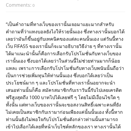
Comments:
0
“เป็นคำถามที่ทางเว็บของเรานั้นเจอมาแยะมากสำหรับ
คำถามที่ว่าแทงบอลยังไงให้รวยนั้นเอง ซึ่งทางเรานั้นบอกได้
เลยว่ามันก็ขึ้นอยู่กับเทคนิคของแต่ละคนนั้นเอง แต่วันนี้ทาง
เว็บ FIFA55 ของเรานั้นก็จะมาอธิบายวิธีง่าย ๆ ที่ทางเรานั้น
ได้มาแนะนำนั้นก็คือการเลือกรับโปรโมชั่นกับทางเว็บของ
เรานั้นเอง ซึ่งบอกได้เลยว่าในส่วนนี้ไม่ช่วยท่านมากก็น้อย
แหละ เพราะการเลือกรับโปรโมชั่นกับทางเว็บพนันนั้นถือว่า
เป็นการช่วยเพิ่มทุนให้ท่านนั้นเอง ซึ่งบอกได้เลยว่าเป็น
ประโยชน์มาก ๆ และโปรโมชั่นที่ทางเรานั้นอยากจะนำ
เสนอท่านนั้นก็คือ สมัครสมาชิกกับเราวันนี้รับไปเลยเครดิต
ฟรีสูงสุดถึง 1000 บาทไปได้เลยฟรี ๆ โดยไม่มีเงื่อนไขใด ๆ
ทั้งนั้น แต่ทางเว็บของเรานั้นจะขอสงวนสิทธิ์เฉพาะคนที่ยัง
ไม่เคยเป็นสมาชิกกับเรามาก่อนเพียงแค่นั้นนั้นเอง ทั้งนี้หาก
ท่านนั้นยังไม่พอใจกับโปรโมชั่นดังกล่าวท่านนั้นสามารถ
เข้าไปเลือกได้เลยที่หน้าเว็บไซต์หลักของเรา ทางเรานั้นได้