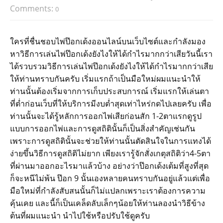
Comments:
0
ใครที่ชื่นชอบไพ่ป๊อกเด้งออนไลน์บนเว็บไซต์และกำลังมอง
หาวิธีการเล่นไพ่ป๊อกเด้งยังไงให้ได้กำไรมากกว่าเสียวันนี้เรา
ได้รวบรวมวิธีการเล่นไพ่ป๊อกเด้งยังไงให้ได้กำไรมากกว่าเสีย
ให้ท่านทราบกันครับ เริ่มแรกถ้าเป็นมือใหม่ผมแนะนำให้
ท่านนั้นต้องเริ่มจากการเก็บประสบการณ์ เริ่มแรกให้เล่นตา
ที่ต่ำก่อนเว็บที่ให้บริการมีงบต่ำสุดเท่าไหร่กดไปเลยครับ เพื่อ
ท่านนั้นจะได้รู้หลักการออกไพ่เสียก่อนสัก 1-2ตาแรกดูรูป
แบบการออกไพ่และการดูสถิตินั้นก็เป็นสิ่งสำคัญเช่นกัน
เพราะการดูสถิตินั้นจะช่วยให้ท่านนั้นตัดสินใจในการแทงได้
ง่ายขึ้นวิธีการดูสถิติไม่ยาก เพียงเรารู้จักสั่งเกตุสถิติว่า4-5ตา
ที่ผ่านมาออกอะไรมาแล้วบ้าง อย่างว่าป๊อกเด้งเต้มที่สูงที่สุด
ก็จะหนีไม่พ้น ป๊อก 9 นั้นเองหลายคนทราบกันอยู่แล้วแต่เพื่อ
มือใหม่ที่กำลังสับสนนั้นก็ไม่แปลกเพราะเราต้องการความ
คุ้นเคย และนี้ก็เป็นเคล็ดลับเล็กๆน้อยให้ท่านลองนำวิธีข้าง
ต้นที่ผมแนะนำ นำไปใช้หรือปรับใช้ดูครับ