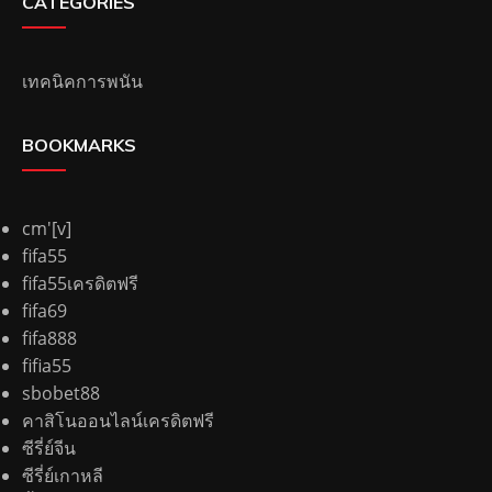
CATEGORIES
เทคนิคการพนัน
BOOKMARKS
cm'[v]
fifa55
fifa55เครดิตฟรี
fifa69
fifa888
fifia55
sbobet88
คาสิโนออนไลน์เครดิตฟรี
ซีรี่ย์จีน
ซีรี่ย์เกาหลี