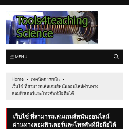
MENU
Home
เทคนิคการพนัน
เว็บไซ์ ที่สามารถเล่นเกมส์พนันออนไลน์ผ่านทาง
คอมพิวเตอร์และโทรศัพท์มือถือได้
เว็บไซ์ ที่สามารถเล่นเกมส์พนันออนไลน์
ผ่านทางคอมพิวเตอร์และโทรศัพท์มือถือได้