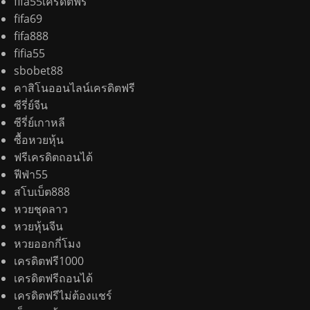
fifa55เครดิตฟรี
fifa69
fifa888
fifia55
sbobet88
คาสิโนออนไลน์เครดิตฟรี
ซีรี่ย์จีน
ซีรี่ย์เกาหลี
ซื้อหวยหุ้น
ฟรีเครดิตถอนได้
ฟีฟ่า55
สโบเบ็ต888
หวยชุดลาว
หวยหุ้นจีน
หวยออกกี่โมง
เครดิตฟรี1000
เครดิตฟรีถอนได้
เครดิตฟรีไม่ต้องแชร์