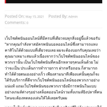
Posted On:
Posted By:
May 15, 2021
Admin
Comments:
0
เว็บไซต์พนันออนไลน์ที่มีครบที่เดียวจบทุกสิ่งอยู่นี้แล้วขอรับ
“หากคุณกำลังหาสมัครพนันบอลออนไลน์ซึ่งสามารถแทง
คาสิโนได้ด้วยแบบที่เดียวจบเลย ผมจะต้องบอกกับคุณเลยว่า
คุณมาเหมาะสมแล้วเนื่องจากว่าเว็บไซต์พนันออนไลน์ของ
พวกเรานั้น เป็นเว็บไซต์พนันที่คนอีกหลายๆคนเห็นด้วย ไม่
ว่าจะเป็น ประเด็นการทำรายการ ฝากหรือถอน ก็สามารถ
ทำได้ด้วยตนเองอย่างเร็ว เพียงสามนาทีเพียงแค่นั้นคุณก็จะ
ได้รับบริการที่ดีจากเว็บไซต์พนันออนไลน์ของพวกเราอย่าง
แน่แท้ แถมเว็บไซต์พนันของพวกเรายังมีการพนันในแบบ
อย่างเกมส์ต่างๆอย่างสล็อตออนไลน์รวมทั้งเกมส์ยิงปลาที่คน
ไหนจะต้องทดลองเล่นให้ได้เลยครับผม