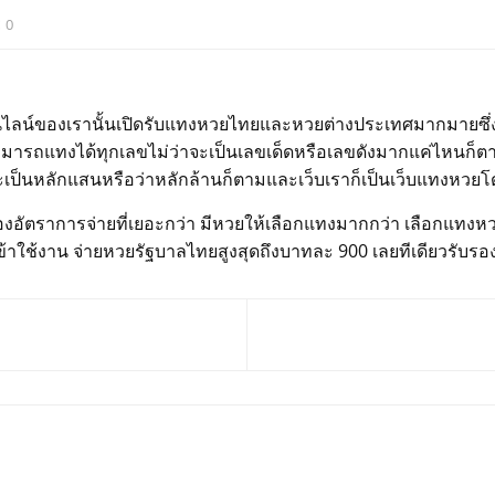
:
0
อนไลน์ของเรานั้นเปิดรับแทงหวยไทยและหวยต่างประเทศมากมายซึ่
ามารถแทงได้ทุกเลขไม่ว่าจะเป็นเลขเด็ดหรือเลขดังมากแค่ไหนก็ตา
่าจะเป็นหลักแสนหรือว่าหลักล้านก็ตามและเว็บเราก็เป็นเว็บแทงหวยโ
ของอัตราการจ่ายที่เยอะกว่า มีหวยให้เลือกแทงมากกว่า เลือกแทงห
ช้งาน จ่ายหวยรัฐบาลไทยสูงสุดถึงบาทละ 900 เลยทีเดียวรับรองว