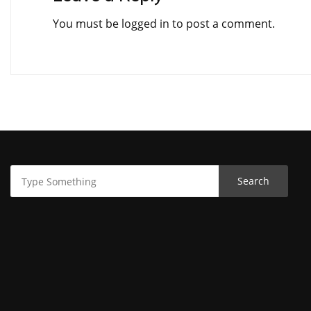
You must be
logged in
to post a comment.