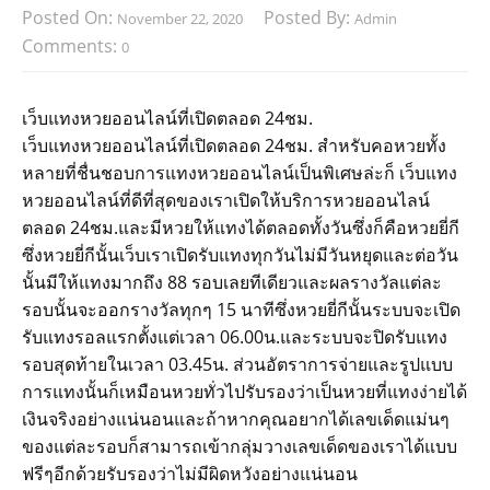
Posted On:
Posted By:
November 22, 2020
Admin
Comments:
0
เว็บแทงหวยออนไลน์ที่เปิดตลอด 24ชม.
เว็บแทงหวยออนไลน์ที่เปิดตลอด 24ชม. สำหรับคอหวยทั้ง
หลายที่ชื่นชอบการแทงหวยออนไลน์เป็นพิเศษล่ะก็ เว็บแทง
หวยออนไลน์ที่ดีที่สุดของเราเปิดให้บริการหวยออนไลน์
ตลอด 24ชม.และมีหวยให้แทงได้ตลอดทั้งวันซึ่งก็คือหวยยี่กี
ซึ่งหวยยี่กีนั้นเว็บเราเปิดรับแทงทุกวันไม่มีวันหยุดและต่อวัน
นั้นมีให้แทงมากถึง 88 รอบเลยทีเดียวและผลรางวัลแต่ละ
รอบนั้นจะออกรางวัลทุกๆ 15 นาทีซึ่งหวยยี่กีนั้นระบบจะเปิด
รับแทงรอลแรกตั้งแต่เวลา 06.00น.และระบบจะปิดรับแทง
รอบสุดท้ายในเวลา 03.45น. ส่วนอัตราการจ่ายและรูปแบบ
การแทงนั้นก็เหมือนหวยทั่วไปรับรองว่าเป็นหวยที่แทงง่ายได้
เงินจริงอย่างแน่นอนและถ้าหากคุณอยากได้เลขเด็ดแม่นๆ
ของแต่ละรอบก็สามารถเข้ากลุ่มวางเลขเด็ดของเราได้แบบ
ฟรีๆอีกด้วยรับรองว่าไม่มีผิดหวังอย่างแน่นอน