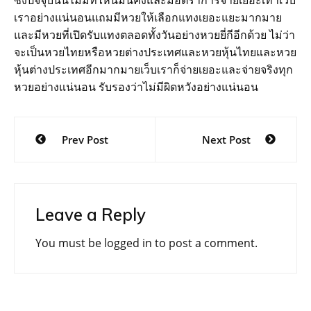
ซึ่งปัจจุบันนี้ไม่มีที่ไหนมั่นคงและมีอัตราการจ่ายเยอะเท่าเว็บ
เราอย่างแน่นอนแถมมีหวยให้เลือกแทงเยอะแยะมากมาย
และมีหวยที่เปิดรับแทงตลอดทั้งวันอย่างหวยยี่กีอีกด้วย ไม่ว่า
จะเป็นหวยไทยหรือหวยต่างประเทศและหวยหุ้นไทยและหวย
หุ้นต่างประเทศอีกมากมายเว็บเราก็จ่ายเยอะและจ่ายจริงทุก
หวยอย่างแน่นอน รับรองว่าไม่มีผิดหวังอย่างแน่นอน
Post
Prev Post
Next Post
navigation
Leave a Reply
You must be
logged in
to post a comment.