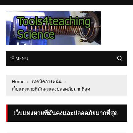
MENU
Home
เทคนิคการพนัน
เว็บแทงหวยที่มั่นคงและปลอดภัยมากที่สุด
เว็บแทงหวยที่มั่นคงและปลอดภัยมากที่สุด