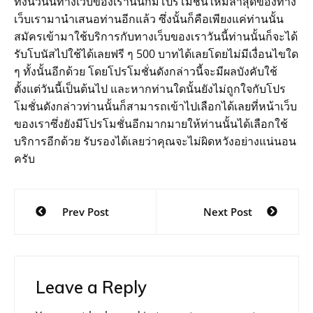
ทั้งนี้วันนี้ทางเว็บของเรานั้นก็มีโปรโมชั่นใหม่ล่าสุดของทาง
เว็บเรามานำเสนอท่านอีกแล้ว ซึ่งนั้นก็คือเพียงแค่ท่านนั้น
สมัครเข้ามาใช้บริการกับทางเว็บของเราวันนี้ท่านนั้นก็จะได้
รับโบนัสไปใช้ได้เลยฟรี ๆ 500 บาทได้เลยโดยไม่มีเงื่อนไขใด
ๆ ทั้งนั้นอีกด้วย โดยโปรโมชั่นดังกล่าวนี้จะมีผลบังคับใช้
ตั้งแต่วันนี้เป็นต้นไป และหากท่านใดนั้นยังไม่ถูกใจกับโปร
โมชั่นดังกล่าวท่านนั้นก็สามารถเข้าไปเลือกได้เลยที่หน้าเว็บ
ของเราซึ่งยังมีโปรโมชั่นอีกมากมายให้ท่านนั้นได้เลือกใช้
บริการอีกด้วย รับรองได้เลยว่าคุณจะไม่ผิดหวังอย่างแน่นอน
ครับ
Post
Prev Post
Next Post
navigation
Leave a Reply