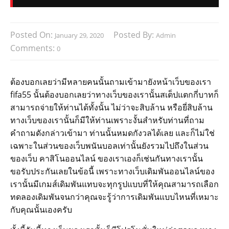
Posted On:
Posted By:
January 29, 2020
Admin
Comments:
0
ต้องบอกเลยว่ามีหลายคนนั้นถามเข้ามายังหน้าเว็บของเรา
fifa55 นั้นต้องบอกเลยว่าทางเว็บของเรานั้นสเต็ปแตกกี่บาทก็
สามารถจ่ายให้ท่านได้ทั้งนั้น ไม่ว่าจะสิบล้าน หรือยี่สิบล้าน
ทางเว็บของเรานั้นก็มีให้ท่านเพราะงั้นสำหรับท่านที่ถาม
คำถามดังกล่าวเข้ามา ท่านนั้นหมดกังวลได้เลย และก็ไม่ใช่
เฉพาะในส่วนของเว็บพนันบอลเท่านั้นยังรวมไปถึงในส่วน
ของเว็บ คาสิโนออนไลน์ ของเราเองก็เช่นกันทางเรานั้น
ขอรับประกันเลยในข้อนี้ เพราะทางเว็บเดิมพันออนไลน์ของ
เรานั้นมีเกมส์เดิมพันแทบจะทุกรูปแบบที่ให้คุณสามารถเลือก
ทดลองเดิมพันจนกว่าคุณจะรู้ว่าการเดิมพันแบบไหนที่เหมาะ
กับคุณนั้นเองครับ