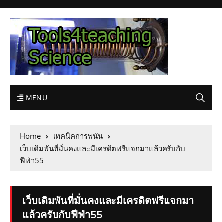
MENU
Home
เทคนิคการพนัน
เว็บเดิมพันที่มั่นคงและมีเครดิตฟรีแจกมาแล้วครับกับ
ฟีฟ่า55
เว็บเดิมพันที่มั่นคงและมีเครดิตฟรีแจกมา
แล้วครับกับฟีฟ่า55