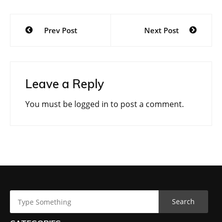
Post
Prev Post
Next Post
navigation
Leave a Reply
You must be
logged in
to post a comment.