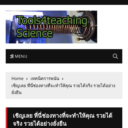
MENU
Home
เทคนิคการพนัน
เชิญเลย ที่นี่ช่องทางที่จะทำให้คุณ รวยได้จริง รวยได้อย่าง
ยั่งยืน
เชิญเลย ที่นี่ช่องทางที่จะทำให้คุณ รวยได้
จริง รวยได้อย่างยั่งยืน