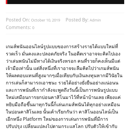
Posted On:
Posted By:
October 10, 2019
Admin
Comments:
0
เกมส์พนันออนไลน์รูปแบบของการสร้างรายได้แบบใหม่ที่
รวดเร็ว มั่นคงและปลอดภัยจริง ในอดีตเราอาจจะคิดไปเอง
ว่าเล่นพนันไม่มีทางได้เงินจริงหรอก คนที่รวยก็คงเห็นมีแต่
เจ้ามือเท่านั้น แต่สิ่งหนึ่งที่เราอาจจะลืมคิดไปว่าเกมส์พนัน
ให้ผลตอบแทนที่สูงมากๆเมื่อเทียบกับเงินลงทุนหากมีวินัยใน
การเล่นก็สามารถเอาชนะ รวยได้อย่างยั่งยืนอย่างแน่อนน
และการพนันที่เรากำลังจะพูดถึงวันนี้เป็นการพนันรูปแบบ
ใหม่เสมือนการยกบ่อนคาสิโนมาไว้ที่หน้าบ้านเลย เพียงแค่
หยิบมือถือขึ้นมาทุกวันนี้ก็เล่นเกมส์พนันได้ทุกอย่างเหมือน
ในบ่อนคาสิโนเลย นั้นเค้าเรียกกันว่า คาสิโนออนไลน์เป็น
เอีกหนึ่ง Platform ใหม่ของการเล่นการพนันที่มีการ
ปรับปรุง เปลี่ยนแปลงไปตามกระแสโลก ปรับตัวให้เข้ากับ