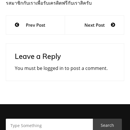
รสมาชิกกับเราเพื่อรับเครดิตฟรีกับเราสิครับ
Post
Prev Post
Next Post
navigation
Leave a Reply
You must be
logged in
to post a comment.