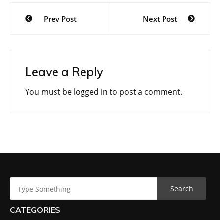
Post
Prev Post
Next Post
navigation
Leave a Reply
You must be
logged in
to post a comment.
CATEGORIES