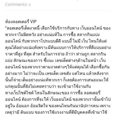
Comments:
0
ห้องลอตเตอรี่ VIP
“ลอตเตอรี่เด็ดงวดนี้ เลือกใช้บริการกับทาง เว็บออนไลน์ ของ
พวกเราไม่ผิดหวัง อย่างแน่แท้ใน การซื้อ สลากกินแบ่ง
ออนไลน์ กับพวกเราโปรแบบดีดี แบบงี้ ไม่มี เว็บ ไหนให้แด่
คุณได้อย่างแน่แท้เพราะมีต้นแบบการให้บริการที่ดีแบบอย่าง
ราคาที่สูง ที่สุด สำหรับในการจ่าย ถ้าว่า ท่านถูก สลากกิน
แบ่ง ลักษณะของการ ชี้แนะ เลขเด็ดต่างๆด้านในหน้า เว็บ
ออนไลน์ ของพวกเราตามงวดต่างๆให้แด่คุณได้ เลือกซื้อกัน
อย่างมาก ไม่ว่าจะเป็น เลขเด็ด เลขดัง แค่ไหน แล้วหลังจาก
นั้นก็จ่าย เต็มอย่างแน่แท้พวกเรา ก็เลยต้องการเสนอแนะให้
แก่คุณนั้นที่ยังไม่เคยทราบว่า จะเข้ามาใช้งานกับ
ทางเว็บไซต์ไซด์ ไหนในลักษณะของ การซื้อ ลอตเตอรี่
ออนไลน์ ต้องการที่จะให้ เว็บออนไลน์ ของพวกเรานั้นเข้าไป
อยู่ใน อ้อมอก อ้อมจิตใจ ของคนไหนกันนานัปการคน เพราะ
เหตุว่ามี ต้นแบบ ของการใช้แรงงานที่ดีมีบุคคลที่เข้ามาใช้