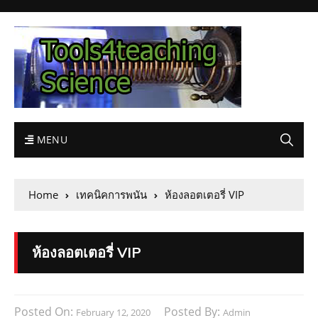
MENU
Home
เทคนิคการพนัน
ห้องลอตเตอรี่ VIP
ห้องลอตเตอรี่ VIP
Posted On:
Posted By:
February 12, 2020
Admin