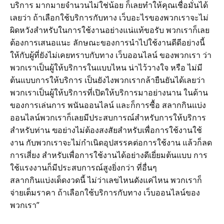
บริการ มากมายจำนวนไม่ใช่น้อย ก็เลยทำให้คุณเชื่อมั่นได้
เลยว่า ถ้าเลือกใช้บริการกับทาง เว็บอะไรของพวกเราจะไม่
ผิดหวังสำหรับในการใช้งานอย่างแน่แท้ขอรับ พวกเราก็เลย
ต้องการเสนอแนะ ลักษณะของการนำไปใช้งานดีดีอย่างนี้
ให้กับผู้ที่ยังไม่เคยทราบกับทาง เว็บออนไลน์ ของพวกเรา ว่า
พวกเราเป็นผู้ให้บริการในแบบไหน น่าไว้วางใจ หรือ ไม่มี
ต้นแบบการให้บริการ เป็นยังไงพวกเรากล้ายืนยันได้เลยว่า
พวกเราเป็นผู้ให้บริการที่เปิดให้บริการมาอย่างนาน ในด้าน
ของการเล่นการ พนันออนไลน์ และก็การซื้อ สลากกินแบ่ง
ออนไลน์พวกเราก็เลยมีประสบการณ์สำหรับการให้บริการ
สำหรับท่าน ฃอย่างไม่ต้องสงสัยสำหรับเพื่อการใช้งานใช้
งาน กับพวกเราจะไม่กำเนิดอุปสรรคต่อการใช้งาน แล้วก็ลด
การเสี่ยง สำหรับเพื่อการใช้งานได้อย่างดีเยี่ยมต้นแบบ การ
ใช้แรงงานก็มีประสบการณ์สูงยิ่งกว่า ที่อื่นๆ
สลากกินแบ่งเด็ดงวดนี้ ไม่ว่าเลขไหนดังแค่ไหน พวกเราก็
จ่ายเต็มราคา ถ้าเลือกใช้บริการกับทาง เว็บออนไลน์ของ
พวกเรา”