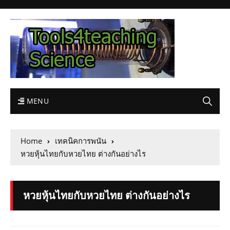
MENU
Home
เทคนิคการพนัน
หวยหุ้นไทยกับหวยไทย ต่างกันอย่างไร
หวยหุ้นไทยกับหวยไทย ต่างกันอย่างไร