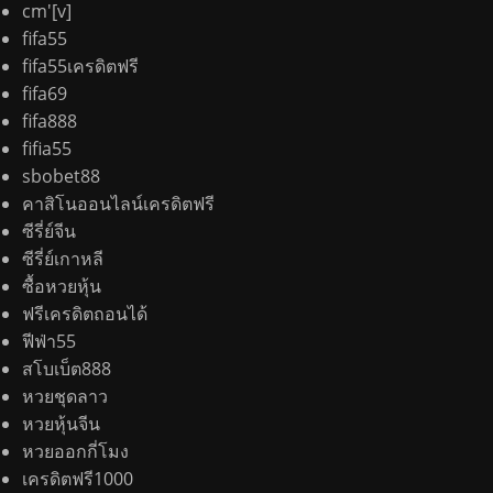
cm'[v]
fifa55
fifa55เครดิตฟรี
fifa69
fifa888
fifia55
sbobet88
คาสิโนออนไลน์เครดิตฟรี
ซีรี่ย์จีน
ซีรี่ย์เกาหลี
ซื้อหวยหุ้น
ฟรีเครดิตถอนได้
ฟีฟ่า55
สโบเบ็ต888
หวยชุดลาว
หวยหุ้นจีน
หวยออกกี่โมง
เครดิตฟรี1000