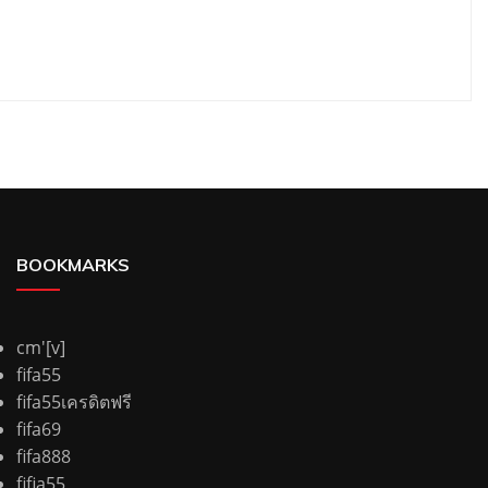
BOOKMARKS
cm'[v]
fifa55
fifa55เครดิตฟรี
fifa69
fifa888
fifia55