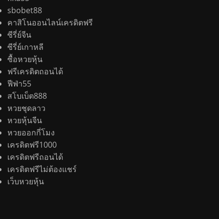
sbobet88
คาสิโนออนไลน์เครดิตฟรี
ซีรี่ย์จีน
ซีรี่ย์เกาหลี
ซื้อหวยหุ้น
ฟรีเครดิตถอนได้
ฟีฟ่า55
สโบเบ็ต888
หวยชุดลาว
หวยหุ้นจีน
หวยออกกี่โมง
เครดิตฟรี1000
เครดิตฟรีถอนได้
เครดิตฟรีไม่ต้องแชร์
เว็บหวยหุ้น