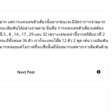
งยาก แต่การแทงเลขตัวเดียวนั้นหากชนะจะมีอัตราการจ่ายมาก
นะเดิมพันได้อย่างง่ายดาย นั่นคือ การแทงเลขตัวเดียวแต่ต้อง
่ 5 , 8 , 14 , 17 , 29 และ 32 เพราะเลขเหล่านี้จากสถิติแถวที่ 2
จะมีทั้งหมด 36 ตัว เราก็จะแทงโต๊ด 12 ตัว 2 ชุด เช่นวางเดิมพัน
งทุนมากหน่อยแต่โอกาสที่จะเสียนั้นมีน้อยมากแต่หากเราเดิมพันด้วย
Next Post