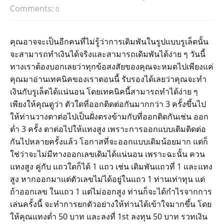
Comments:
0
คุณอาจจะเป็นอีกคนที่ไม่รู้ว่าการเดิมพันในรูปแบบรูเล็ตนั้น
จะสามารถทำเงินได้จริงและสามารถเดิมพันได้ง่าย ๆ วันนี้
ทางเราต้องบอกเลยว่าทุกข้อสงสัยของคุณจะหมดไปเพียงแค่
คุณมาอ่านเทคนิคของเราตอนนี้ รับรองได้เลยว่าคุณจะทำ
เงินกับรูเล็ตได้แน่นอน โดยเทคนิคนี้สามารถทำได้ง่าย ๆ
เพียงให้คุณดูว่า ตัวใดที่ออกติดต่อกันมากกว่า 3 ครั้งขึ้นไป
ให้ท่านวางตาต่อไปเป็นฝั่งตรงข้ามกับที่ออกติดกันเช่น ออก
ต่ำ 3 ครั้ง ตาต่อไปให้แทงสูง เพราะการออกแบบเติมติดต่อ
กันไปหลายครั้งแล้ว โอกาสที่จะออกแบบเดิมน้อยมาก แต่ก็
ใช่ว่าจะไม่มีทางออกเลขเดิมได้แน่นอน เพราะฉะนั้น ควน
แทงสูง คู่กับ แถวใดก็ได้ 1 แถว เช่น เดิมพันแถวที่ 1 และแทง
สูง หากออกมาแต่ตัวเลขไม่ได้อยู่ในแถว 1 ท่านเท่าทุน แต่
ถ้าออกเลข ในแถว 1 แต่ไม่ออกสูง ท่านก็จะได้กำไรจากการ
เล่นครั้งนี้ จะทำการยกตัวอย่างให้ท่านได้เข้าใจมากขึ้น โดย
ให้คุณแทงต่ำ 50 บาท และลงที่ 1st ลงทุน 50 บาท รวทเงิน