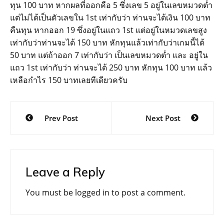
ทุน 100 บาท หากผลที่ออกคือ 5 ซึ่งเลข 5 อยู่ในเลขหมวดต่ำ
แต่ไม่ได้เป็นตัวเลขใน 1st เท่ากับว่า ท่านจะได้เงิน 100 บาท
คืนทุน หากออก 19 ซึ่งอยู่ในแถว 1st แต่อยู่ในหมวดเลขสูง
เท่ากับว่าท่านจะได้ 150 บาท หักทุนแล้วเท่ากับว่าเกมนี้ได้
50 บาท แต่ถ้าออก 7 เท่ากับว่า เป็นเลขหมวดต่ำ และ อยู่ใน
แถว 1st เท่ากับว่า ท่านจะได้ 250 บาท หักทุน 100 บาท แล้ว
เหลือกำไร 150 บาทเลยทีเดียวครับ
Post
Prev Post
Next Post
navigation
Leave a Reply
You must be
logged in
to post a comment.