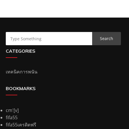
CATEGORIES
เทคนิคการพนัน
BOOKMARKS
cm'[v]
fifa55
fifa55เครดิตฟรี