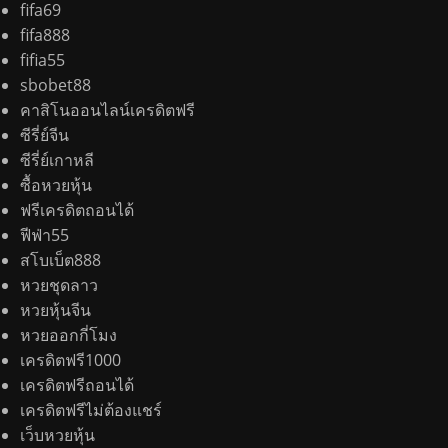
fifa69
fifa888
fifia55
sbobet88
คาสิโนออนไลน์เครดิตฟรี
ซีรี่ย์จีน
ซีรี่ย์เกาหลี
ซื้อหวยหุ้น
ฟรีเครดิตถอนได้
ฟีฟ่า55
สโบเบ็ต888
หวยชุดลาว
หวยหุ้นจีน
หวยออกกี่โมง
เครดิตฟรี1000
เครดิตฟรีถอนได้
เครดิตฟรีไม่ต้องแชร์
เว็บหวยหุ้น