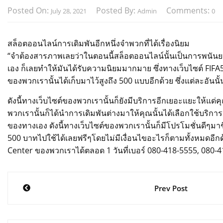
Posted On:
Posted By:
Comments:
July 28, 2021
Admin
0
สล็อตออนไลน์การเดิมพันอีกหนึ่งจำพวกที่ได้เรื่องนิยม
“จำต้องสารภาพเลยว่าในตอนนี้สล็อตออนไลน์นั้นเป็นการพนันยอด
เอง ก็เลยทำให้มันได้รับความนิยมมากมาย ซึ่งทางเว็บไซต์ FIFA55
ของพวกเรานั้นได้เก็บมาไว้สูงถึง 500 แบบอีกด้วย ซึ่งแต่ละอันน
ดังนี้ทางเว็บไซต์ของพวกเรานั้นก็ยังมีบริการอีกเยอะแยะให้แด
พวกเรานั้นก็ได้นำการเดิมพันต่างมาให้คุณนั้นได้เลือกใช้บริการ
ของทางเอง ดังนี้ทางเว็บไซต์ของพวกเรานั้นก็มีโปรโมชั่นดีๆมาชี
500 บาทไปใช้ได้เลยฟรีๆโดยไม่มีเงื่อนไขอะไรก็ตามทั้งหมดอีกด้
Center ของพวกเราได้ตลอด 1 วันที่เบอร์ 080-418-5555, 080-4
Post
Prev Post
navigation