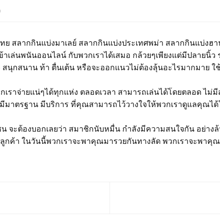
0
ทย สลากกินแบ่งมาเลย์ สลากกินแบ่งประเทศพม่า สลากกินแบ่งฮาน
ข้าเล่นพนันออนไลน์ กับพวกเราได้เสมอ กล้วยๆเพียงแต่มีปลายนิ้ว รว
 สนุกสนาน ท้า ตื่นเต้น หรือจะออกแนวไม่ต้องลุ้นอะไรมากมาย ใช้
เราจ่ายแน่ๆได้ทุกแห่ง ตลอดเวลา สามารถเล่นได้โดยตลอด ไม่มีส
าตรฐาน มีบริการ ที่คุณสามารถไว้วางใจให้พวกเราดูแลคุณได้ในเร
ชน จะต้องบอกเลยว่า สมาชิกนับหมื่น กำลังมีความสนใจกัน อย่างล้
ลูกค้า ในวันนี้พวกเราจะพาคุณมารวยกันทางลัด พวกเราจะพาคุณมา แ