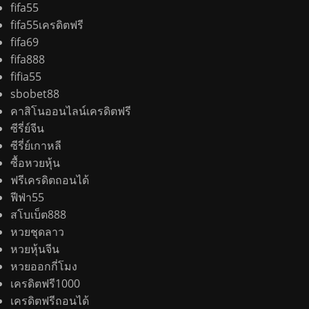
fifa55
fifa55เครดิตฟรี
fifa69
fifa888
fifia55
sbobet88
คาสิโนออนไลน์เครดิตฟรี
ซีรี่ย์จีน
ซีรี่ย์เกาหลี
ซื้อหวยหุ้น
ฟรีเครดิตถอนได้
ฟีฟ่า55
สโบเบ็ต888
หวยชุดลาว
หวยหุ้นจีน
หวยออกกี่โมง
เครดิตฟรี1000
เครดิตฟรีถอนได้