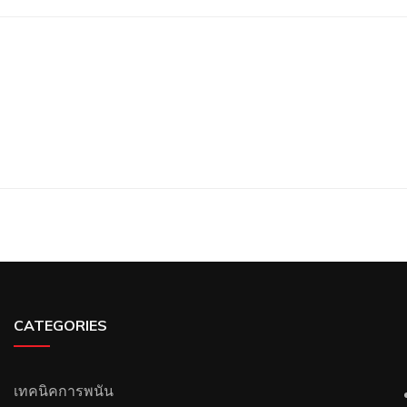
CATEGORIES
เทคนิคการพนัน