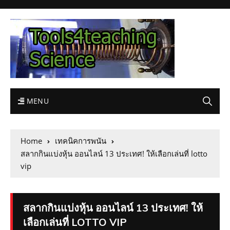
MENU
Home
เทคนิคการพนัน
สลากกินแบ่งหุ้น ออนไลน์ 13 ประเทศ! ให้เลือกเล่นที่ lotto
vip
สลากกินแบ่งหุ้น ออนไลน์ 13 ประเทศ! ให้
เลือกเล่นที่ LOTTO VIP