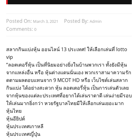
Posted On:
Posted By:
March 3, 2021
Admin
Comments:
0
สลากกินแบ่งหุ้น ออนไลน์ 13 ประเทศ! ให้เลือกเล่นที่ lotto
vip
“ลอตเตอรี่หุ้น เป็นที่นิยมอย่างยิ่งในบ้านพวกเรา ทั้งยังมีหุ้น
จากแหล่งอื่น หรือ หุ้นต่างแดนนั่นเอง พวกเราสามาความรัก
ดตามผลตอบแทนจาก 9 MCOT HD หรือ เว็บไซต์เล่นสลาก
กินแบ่ง ได้อย่างสะดวก หุ้น ลอตเตอรี่หุ้น เป็นการเล่นตัวเลย
จากหุ้นของแต่ละประเทศที่อยากได้เล่นราดาดี เล่นง่ายมีรอบ
ให้เล่นมากยิ่งกว่า หวยรัฐบาลไทยมีให้เลือกเล่นเยอะมาก
หุ้นไทย
หุ้นอียิปต์
หุ้นประเทศเกาหลี
หุ้นประเทศญี่ปุ่น