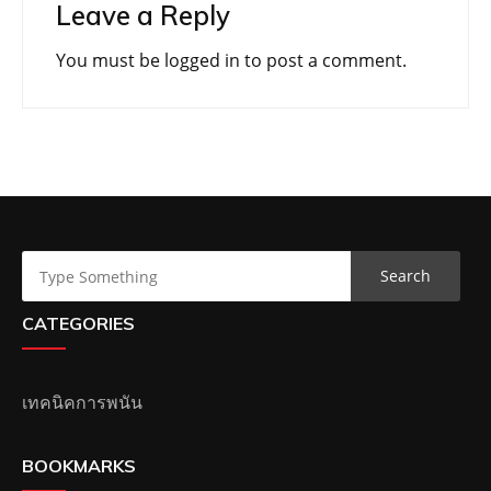
Leave a Reply
You must be
logged in
to post a comment.
CATEGORIES
เทคนิคการพนัน
BOOKMARKS