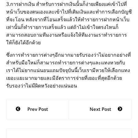
3.การฝากเงิน สำหรับการฝากเงินนั้นก็ง่ายเพียงแค่เข้าไปที่
หน้าเว็บของตนเองและเข้าไปที่เติมเงินและทำการเลือกบัญชี
ที่จะโอน หลังจากที่โอนเสร็จแล้วให้ทำรายการฝากหน้าเว็บ
เท่านั้นก็ทำรายการเสร็จแล้ว แต่ถ้าไม่เข้าใจตรงไหนก็
สามารถสอบถามทีมงานหรือแจ้งให้ทีมงานเราทำรายการ
ให้ก็ยังได้อีกด้วย
ซึ่งการทำรายการต่างๆอีกมากมายรับรองว่าไม่อยากอย่างที่
สำหรับมือใหม่ก็สามารถทำรายการต่างๆและแทงหวยกับ
เราได้ไม่ยากแน่นอนแถมปัจจุบันนี้เว็บเรามีหวยให้เลือกแทง
เยอะแยะมากมายและมีอัตราการจ่ายที่เยอะที่สุดอีกด้วย
รับรองว่าไม่มีผิดหวังอย่างแน่นอน
Post
Prev Post
Next Post
navigation