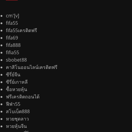
cm'[v]
fifa55
fifa55เครดิตฟรี
fifa69
fifa888
fifia55
sbobet88
คาสิโนออนไลน์เครดิตฟรี
ซีรี่ย์จีน
ซีรี่ย์เกาหลี
ซื้อหวยหุ้น
ฟรีเครดิตถอนได้
ฟีฟ่า55
สโบเบ็ต888
หวยชุดลาว
หวยหุ้นจีน