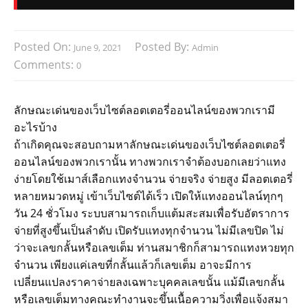
Posted On:
Posted By:
June 9, 2021
Admin
Comments:
0
ลักษณะเด่นของเว็บไซต์ลอตเตอรี่ออนไลน์ของพวกเรามี
อะไรบ้าง
ถ้าเกิดคุณจะสอบถามหาลักษณะเด่นของเว็บไซต์ลอตเตอรี่
ออนไลน์ของพวกเรานั้น ทางพวกเราจำต้องบอกเลยว่าแทง
ง่ายโดยใช้เมาส์เลือกแทงจำนวน จ่ายจริง จ่ายสูง มีลอตเตอรี่
หลายหมวดหมู่ เข้าเว็บไซต์ได้เร็ว เปิดให้แทงออนไลน์ทุกๆ
วัน 24 ชั่วโมง ระบบสามารถเก็บแต้มสะสมเพื่อรับอัตราการ
จ่ายที่สูงขึ้นเป็นลำดับ เปิดรับแทงทุกจำนวน ไม่มีเลขปิด ไม่
ว่าจะเลขกลั้นหรือเลขเต็ม ท่านสมาชิกก็สามารถแทงหวยทุก
จำนวน เพียงแค่เลขที่กลั้นแล้วก็เลขเต็ม อาจะมีการ
เปลี่ยนแปลงราคาจ่ายลงเฉพาะบุคคลเลขนั้น แม้มีเลขกลั้น
หรือเลขเต็มทางคณะทำงานจะขึ้นเนื้อความวิ่งเพื่อแจ้งสมา