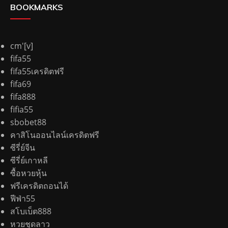
BOOKMARKS
cm'[v]
fifa55
fifa55เครดิตฟรี
fifa69
fifa888
fifia55
sbobet88
คาสิโนออนไลน์เครดิตฟรี
ซีรี่ย์จีน
ซีรี่ย์เกาหลี
ซื้อหวยหุ้น
ฟรีเครดิตถอนได้
ฟีฟ่า55
สโบเบ็ต888
หวยชุดลาว