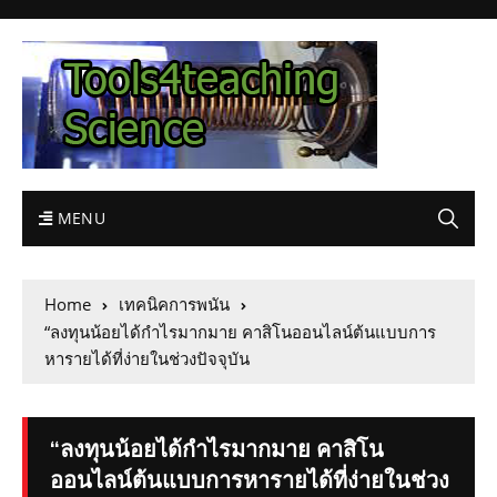
MENU
Home
เทคนิคการพนัน
“ลงทุนน้อยได้กำไรมากมาย คาสิโนออนไลน์ต้นแบบการ
หารายได้ที่ง่ายในช่วงปัจจุบัน
“ลงทุนน้อยได้กำไรมากมาย คาสิโน
ออนไลน์ต้นแบบการหารายได้ที่ง่ายในช่วง