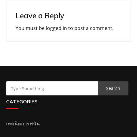
Leave a Reply
You must be
logged in
to post a comment.
CATEGORIES
เทคนิคการพนัน