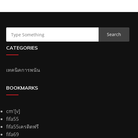
CATEGORIES
เทคนิคการพนัน
BOOKMARKS
cm'[v]
fifa55
fifa55เครดิตฟรี
fifa69