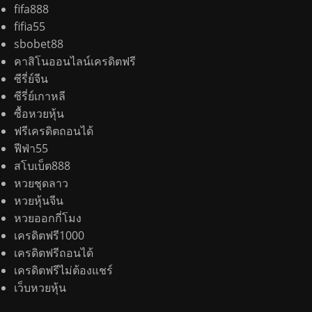
fifa888
fifia55
sbobet88
คาสิโนออนไลน์เครดิตฟรี
ซีรี่ย์จีน
ซีรี่ย์เกาหลี
ซื้อหวยหุ้น
ฟรีเครดิตถอนได้
ฟีฟ่า55
สโบเบ็ต888
หวยชุดลาว
หวยหุ้นจีน
หวยออกกี่โมง
เครดิตฟรี1000
เครดิตฟรีถอนได้
เครดิตฟรีไม่ต้องแชร์
เว็บหวยหุ้น