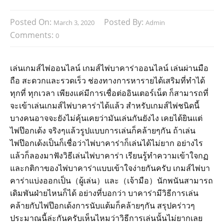
Posted On:
Posted By:
March 3, 2020
Admin
Comments:
0
เล่นเกมส์ไพ่ออนไลน์ เกมส์ไพ่บาคาร่าออนไลน์ เล่นผ่านมือ
ถือ สะดวกและรวดเร็ว ช่องทางการหารายได้เสริมที่ทำได้
ทุกที่ ทุกเวลา เพียงแค่มีการเชื่อต่ออินเตอร์เน็ต ก็สามารถที่
จะเข้าเล่นเกมส์ไพ่บาคาร่าได้แล้ว สำหรับเกมส์ไพ่ชนิดนี้
บางคนอาจจะยังไม่คุ้นเคยว่ามันเล่นกันยังไง เคยได้ยินแต่
ไพ่ป๊อกเด้ง จริงๆแล้วรูปแบบการเล่นก็คล้ายๆกัน ถ้าเล่น
ไพ่ป๊อกเด้งเป็นก็เชื่อว่าไพ่บาคาร่าก็เล่นได้ไม่ยาก อย่างไร
แล้วก็ลองมาฟังวิธีเล่นไพ่บาคาร่า เรียนรู้ทำความเข้าใจกฏ
และกติกาของไพ่บาคาร่าแบบเข้าใจง่ายกันครับ เกมส์ไพ่บา
คาร่าแบ่งออกเป็น（ผู้เล่น）และ（เจ้ามือ）นักพนันสามารถ
เดิมพันฝ่ายไหนก็ได้ อย่างที่บอกว่า บาคาร่ามีวิธีการเล่น
คล้ายกับไพ่ป๊อกเด้งการนับแต้มก็คล้ายๆกัน สรุปคร่าวๆ
ประมาณนี้ล่ะกันครับเห็นไหมว่าวิธีการเล่นนั้นไม่ยากเลย