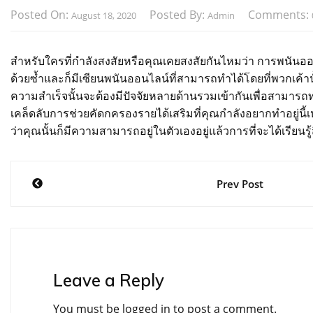
Posted On:
Posted By:
Comments:
August 18, 2020
Admin
สำหรับใครที่กำลังสงสัยหรือคุณเคยสงสัยกันไหมว่า การพนันออ
ด้วยซ้ำและก็มีเซียนพนันออนไลน์ที่สามารถทำได้โดยที่พวกเค้
ความสำเร็จนั้นจะต้องมีปัจจัยหลายด้านรวมเข้ากันเพื่อสามารถ
เคล็ดลับการช่วยคัดกครองรายได้เสริมที่คุณกำลังอยากทำอยู่น
ว่าคุณนั้นก็มีความสามารถอยู่ในตัวเองอยู่แล้วการที่จะได้เรียนรู้
Post
Prev Post
navigation
Leave a Reply
You must be
logged in
to post a comment.