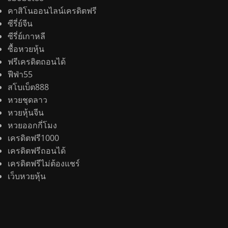
คาสิโนออนไลน์เครดิตฟรี
ซีรี่ย์จีน
ซีรี่ย์เกาหลี
ซื้อหวยหุ้น
ฟรีเครดิตถอนได้
ฟีฟ่า55
สโบเบ็ต888
หวยชุดลาว
หวยหุ้นจีน
หวยออกกี่โมง
เครดิตฟรี1000
เครดิตฟรีถอนได้
เครดิตฟรีไม่ต้องแชร์
เว็บหวยหุ้น