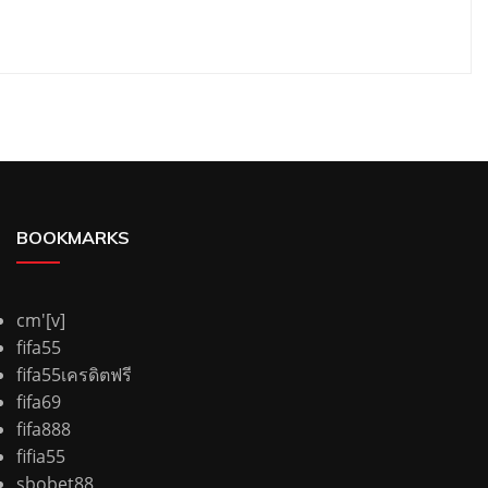
BOOKMARKS
cm'[v]
fifa55
fifa55เครดิตฟรี
fifa69
fifa888
fifia55
sbobet88