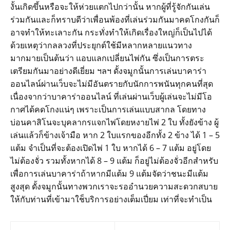
งั้นเกิดขึ้นหรือจะให้ห่วยแตกไปกว่านั้น หากผู้ที่รู้จักกันเล่น
ร่วมกันและก็ทราบดีว่าเพื่อนพ้องที่เล่นร่วมกันมาคดโกงกันก็
อาจทำให้ทะเลาะกัน กระทั่งทำให้เกิดเรื่องใหญ่ก็เป็นไปได้
ด้วยเหตุว่ากลลวงที่ประยุกต์ใช้มีหลากหลายแนวทาง
มากมายเป็นต้นว่า แอบแลกเปลี่ยนไพ่กัน ซึ่งเป็นการตระ
เตรียมกันมาอย่างดีเยี่ยม ฯลฯ ดั้งจมูกนั้นการเล่นบาคาร่า
ออนไลน์ผ่านเว็บจะไม่มีอันตรายกับนักการพนันทุกคนที่สุด
เนื่องจากว่าบาคาร่าออนไลน์ ที่เล่นผ่านเว็บผู้เล่นจะไม่มีโอ
กาศได้คดโกงแน่ๆ เพราะเป็นการเล่นแบบสากล โดยทาง
บ่อนคาสิโนจะบุคลากรแจกไพ่โดยหงายไพ่ 2 ใบ ทั้งยังข้าง ผู้
เล่นแล้วก็ข้างเจ้ามือ หาก 2 ใบแรกของอีกทั้ง 2 ข้าง ได้ 1 – 5
แต้ม จำเป็นที่จะต้องเปิดไพ่ 1 ใบ หากได้ 6 – 7 แต้ม อยู่โดย
ไม่ต้องจั่ว รวมทั้งหากได้ 8 – 9 แต้ม ก็อยู่ไม่ต้องจั่วอีกสำหรับ
เพื่อการเล่นบาคาร่าถ้าหากมีแต้ม 9 แต้มจัดว่าชนะมีแต้ม
สูงสุด ดั้งจมูกนั้นทางพวกเราจะรออำนวยความสะดวกสบาย
ให้กับท่านที่เข้ามาใช็บริการอย่างเต็มเปี่ยม เท่าที่จะทำเป็น
Post