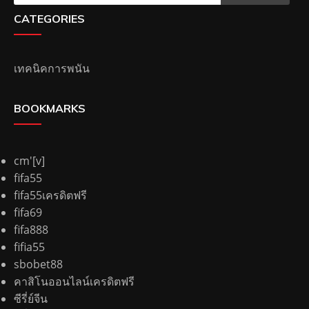
CATEGORIES
เทคนิคการพนัน
BOOKMARKS
cm'[v]
fifa55
fifa55เครดิตฟรี
fifa69
fifa888
fifia55
sbobet88
คาสิโนออนไลน์เครดิตฟรี
ซีรี่ย์จีน