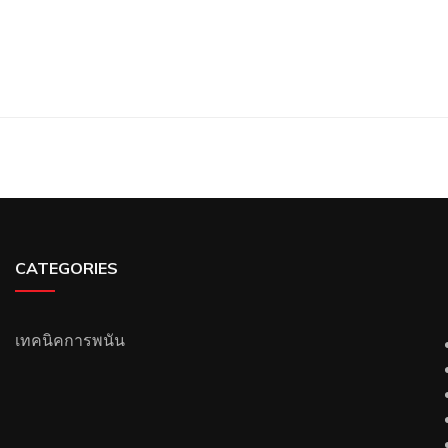
CATEGORIES
เทคนิคการพนัน