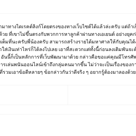
ทางไดเรคต์ลิงก์โดยตรงของทางเว็บไซต์ได้แล้วล่ะครับ แต่ถ้าเป็น
 ที่เขาไม่ขึ้นตรงกับพวกการหาลูกค้าผ่านทางเอเยนต์ อย่างยุคก่อนน
ต็มที่นะครับพี่น้องครับ สามารถสร้างรายได้มหาศาลให้กับคุณได้ง่า
รถใส่เงินเท่าไหร่ก็ได้ลงไปเลย เอาที่สะดวกแต่ทั้งนี้ก่อนลงเดิมพ
ก็เป็นหลักการที่เว็บพัฒนามาด้วย กล่าวคือขอแค่คุณมีโทรศัพท์หรือไ
ารเล่นพนันออนไลน์เข้าถึงกลุ่มคนมากขึ้น ไม่ว่าจะเป็นเรื่องของกา
็บที่รวมเอาข้อดีหลายๆ ข้อกล่าวกันว่าดีจริง ๆ อยากรู้ต้องมาลองด้วย