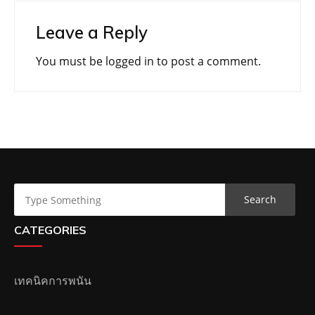
Leave a Reply
You must be
logged in
to post a comment.
CATEGORIES
เทคนิคการพนัน