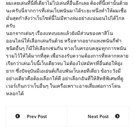
ผมเลยเล่นที่นี่ที่เดียวไม่ไปเล่นที่อื่นอีกเลย ต้องที่นี้เท่านั้นด้วย
นะครับนี่จากการที่เล่นเว็บพนันมาได้ระยะหนึ่งทำให้ผมเชื่อ
มั่นสุดกำลังว่าเว็บไซต์นี้ไม่มีทางล่มอย่างแน่นอนไปได้ไกล
ครับ
นอกจากเด่นๆ เรื่องแทงบอลแล้วยังมีส่วนของคาสิโน
ออนไลน์ให้เลือกเล่นกันด้วย หรือหากอยากแทงพนันกีฬา
ชนิดอื่นๆ ก็มีให้เลือกเช่นกัน ทางเว็บครอบคลุมทุกการพนัน
รวมไว้ให้ได้มากที่สุด เพื่อรองรับความต้องการที่หลากหลาย
เรียกว่าเล่นเว็บนี้เว็บเดียวจบ ไม่ต้องไปสมัครที่อื่นต่อให้ยุ่ง
ยาก ซึ่งปัจจุบันมีเอเย่นต์เกือบพันเว็บเลยทีเดียว ข้อระวังมี
อย่างเดียวคือต้องเลือกให้ดี อย่าเลือกอันที่ให้สิทธิพิเศษที่ดู
เวอร์เกินกว่าเว็บอื่นๆ ในเครือเพราะอาจเสี่ยงต่อการโดน
หลอกได้
Post
Prev Post
Next Post
navigation