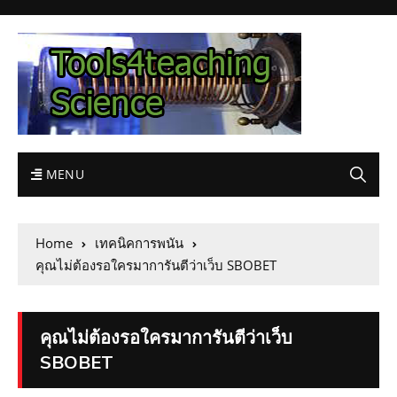
MENU
Home
เทคนิคการพนัน
คุณไม่ต้องรอใครมาการันตีว่าเว็บ SBOBET
คุณไม่ต้องรอใครมาการันตีว่าเว็บ
SBOBET