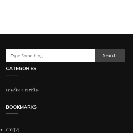
CATEGORIES
เทคนิคการพนัน
BOOKMARKS
cm'[v]