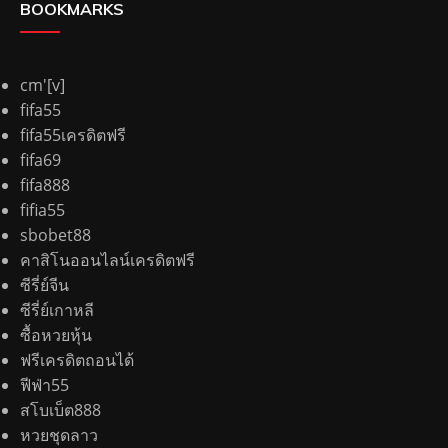
BOOKMARKS
cm'[v]
fifa55
fifa55เครดิตฟรี
fifa69
fifa888
fifia55
sbobet88
คาสิโนออนไลน์เครดิตฟรี
ซีรี่ย์จีน
ซีรี่ย์เกาหลี
ซื้อหวยหุ้น
ฟรีเครดิตถอนได้
ฟีฟ่า55
สโบเบ็ต888
หวยชุดลาว