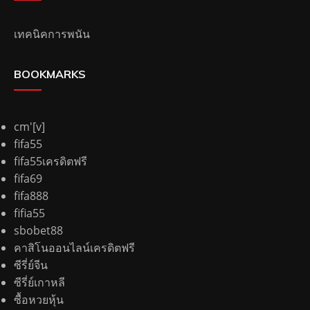
เทคนิคการพนัน
BOOKMARKS
cm'[v]
fifa55
fifa55เครดิตฟรี
fifa69
fifa888
fifia55
sbobet88
คาสิโนออนไลน์เครดิตฟรี
ซีรี่ย์จีน
ซีรี่ย์เกาหลี
ซื้อหวยหุ้น