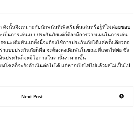
งนั้นจึงเหมาะกับนักพนันที่เพิ่งเริ่มต้นเล่นหรือผู้ที่ไม่ค่อยชอบ
ม้จะเป็นการเล่นแบบประกันภัยแต่ก็ต้องมีการวางแผนในการเล่น
ชนะเดิมพันแต่ทั้งนี้จะต้องใช้การประกันภัยได้แค่ครั้งเดียวต่อ
าร่าแบบประกันภัยก็คือ จะต้องลงเดิมพันในขณะที่แจกไพ่ต่อ ซึ่ง
เงินประกันก็จะมีโอกาสในตานั้นๆ มากขึ้น
่ยงโชคก็จะยังดำเนินต่อไปได้ แต่หากเปิดไพ่ไปแล้วผลไม่เป็นไป
Next Post