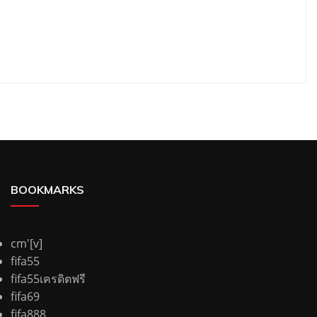
BOOKMARKS
cm'[v]
fifa55
fifa55เครดิตฟรี
fifa69
fifa888