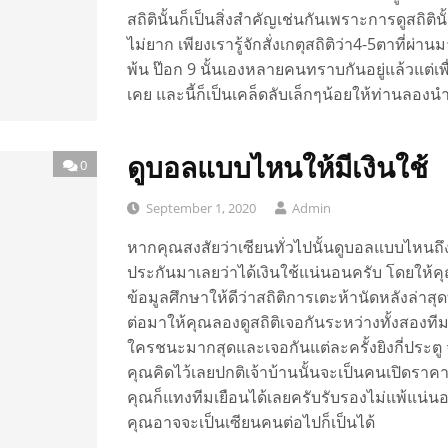
สถิตินั้นก็เป็นสิ่งสำคัญเช่นกันเพราะการดูสถิติน
ไม่ยาก เพียงเรารู้จักสั่งเกตุสถิติว่า4-5ตาที่ผ่า
พ้น ป๊อก 9 นั้นเองหลายคนทราบกันอยู่แล้วแต่เพ
เคย และนี้ก็เป็นเคล็ดลับเล็กๆน้อยให้ท่านลองน
ดูบอลแบบไหนให้มีเงินใช้
0
September 1, 2020
Admin
หากคุณสงสัยว่าเซียนทั่วไปนั้นดูบอลแบบไหนถึงมี
ประกันมาเลยว่าได้เงินใช้แน่นอนครับ โดยให้
ข้อมูลศึกษาให้ดีว่าสถิติการเตะห้านัดหลังล่าสุดท
ต่อมาให้คุณลองดูสถิติเจอกันระหว่างทั้งสองท
ใครชนะมากสุดและเจอกันแต่ละครั้งยิงกี่ประตู จ
คุณคิดไว้เลยปกติเจ้าบ้านนั้นจะเป็นคนเปิดราค
คุณก็แทงทีมเยือนได้เลยครับรับรองไม่แพ้แน่น
คุณอาจจะเป็นเซียนคนต่อไปก็เป็นได้