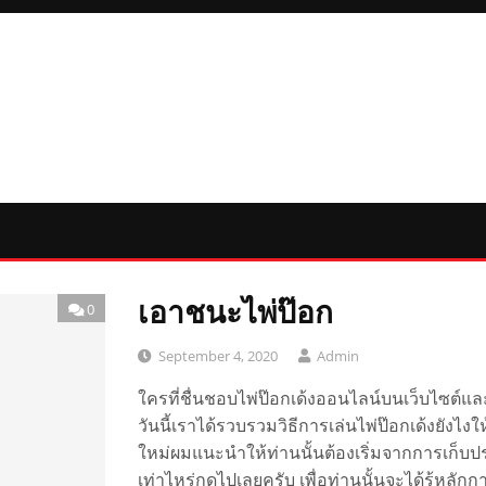
เอาชนะไพ่ป๊อก
0
September 4, 2020
Admin
ใครที่ชื่นชอบไพ่ป๊อกเด้งออนไลน์บนเว็บไซต์แล
วันนี้เราได้รวบรวมวิธีการเล่นไพ่ป๊อกเด้งยังไง
ใหม่ผมแนะนำให้ท่านนั้นต้องเริ่มจากการเก็บประส
เท่าไหร่กดไปเลยครับ เพื่อท่านนั้นจะได้รู้หล