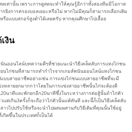
สดเท่านั้น เพราะการดูสดจะทำให้คุณรู้อีกว่าทั้งสองทีมมีโอกาส
ราการยิงการครองบอลเยอะหรือไม่ หากไม่มีคุณก็สามารถเลือกเดิม
รือแบบสกอร์สูงต่ำได้เลยครับ หากคุณศึกษาไปเลื้อย
้เงิน
นันออนไลน์บทความดีๆที่ช่วยแนะนำวิธีเคล็ดลับการแทงไก่ชน
ซียนไก่ชนที่สามารถทำกำไรจากเกมส์พนันออนไลน์แทงไก่ชน
นรูปแบบสายอาชีพอย่างเช่น การแข่งไก่ชนแบบสายอาชีพที่จะมี
งหลายยกมากกว่าโดยในการแข่งสายอาชีพนั้นไก่จะต้องตี
นาทีและพักยกอีก20นาทีซึ้งในระหว่างการต่อสู้นั้นถ้าไก่ตัว
่เกิน3ครั้งก็จะถือว่าไก่ตัวนั้นแพ้ทันที และนี้ก็เป็นวิธีเคล็ดลับ
ล่าวไปปรับใช้หรือจะนำไปผสมผสานกับวิธีเดิมที่คุณนั้นใช้อยู่
ี่เกิดขึ้นในประเทศก็เป็นได้