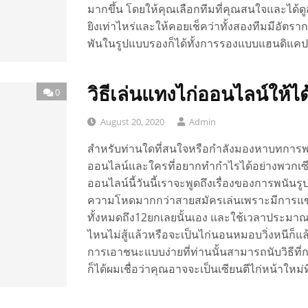
มากขึ้น โดยให้คุณเลือกทีมที่คุณสนใจและได้ดู
ยิงเท่าไหร่และให้คอยเช็คว่าทั้งสองทีมมีอัต
พันในรูปแบบรองก็ได้ทั้งการรองแบบแฮนดิแคปห
วิธีเล่นแทงไก่ออนไลน์ให้ได
0
August 20, 2020
Admin
สำหรับท่านใดที่สนใจหรือกำลังมองหาบทการพ
ออนไลน์และใครที่อยากทำกำไรได้อย่างพวกเ
ออนไลน์นี้วันนี้เราจะพูดถึงเรื่องของการพนั
ความโหดมากกว่าสายสมัครเล่นเพราะมีการแข่
ทั้งหมดถึง12ยกเลยนั้นเอง และใช้เวลาประมาณ20
ไหนไม่สู้แล้วหรือจะเป็นไก่นอนหมอบวิ่งหนีก็แล้วแต
การเอาชนะแบบง่ายที่ท่านนั้นสามารถนับวิธีที่ก
ก็ได้ผมเชื่อว่าคุณอาจจะเป็นเซียนตีไก่หน้าใหม่ท