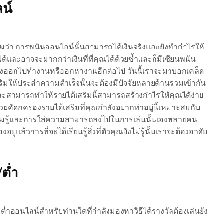
น์
หมว่า การพนันออนไลน์นั้นสามารถได้เงินจริงและยังทำกำไรให้
และอาจจะมากกว่าเงินที่ที่คุณได้ด้วยซ้ำและก็มีเซียนพนัน
ต้องออกไปทำงานหรืออกหางานอีกต่อไป วันนี้เราจะมาบอกเคล็ด
ริมให้ประสำความสำเร็จนั้นจะต้องมีปัจจัยหลายด้านรวมเข้ากัน
และสามารถทำให้รายได้เสริมนี้สามารถสร้างกำไรให้คุณได้ง่าย
วยคัดกครองรายได้เสริมที่คุณกำลังอยากทำอยู่นี้เหมาะสมกับ
ความรู้และการใส่ความสามารถลงไปในการเล่นนั้นเองหลายคน
ยู่แล้วการที่จะได้เรียนรู้สิ่งที่ตัวคุณยังไม่รู้นั้นเราจะต้องอาศัย
ต่ำ
่ำออนไลน์สำหรับท่านใดที่กำลังมองหาวิธีได้รางวัลต้องเล่นยัง