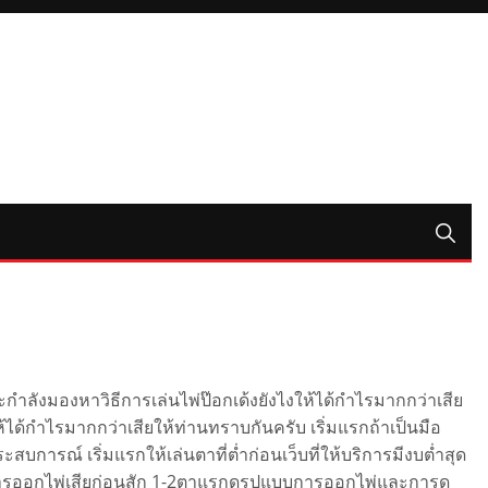
ะกำลังมองหาวิธีการเล่นไพ่ป๊อกเด้งยังไงให้ได้กำไรมากกว่าเสีย
ให้ได้กำไรมากกว่าเสียให้ท่านทราบกันครับ เริ่มแรกถ้าเป็นมือ
บการณ์ เริ่มแรกให้เล่นตาที่ต่ำก่อนเว็บที่ให้บริการมีงบต่ำสุด
ักการออกไพ่เสียก่อนสัก 1-2ตาแรกดูรูปแบบการออกไพ่และการดู