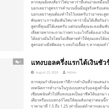
หากคุณยังสงสัยว่าไพ่บาคาร่าที่เล่นง่ายเหมือนป๊
บอกเลยว่าสูตรการคำนวนนั้นมีอยู่จริงครับแต่จะเ
บอกเลยว่าคุณต้องทำใจไว้เลยครับว่าอาจจะสูตร
พันเพราะการเดิมพันไพ่บาคาร่านั้นได้เสียกัน
สูตรที่คุณมีได้เลยครับ แต่ก่อนที่คุณจะลงเดิม
เสียดายหากจะถามว่าเพราะอะไรถึงต้องเอาเงินท
ได้อย่างมั่นใจโดยไม่เสียดายทำให้คุณแทงได้อย
สูตรอย่างมีสติคอย ๆ แทงไปเลื้อย ๆ หากคุณทำไ
แทงบอลครึ่งแรกได้เงินชัวร
0
August 23, 2020
Admin
หากคุณกำลังมองหาวิธีการทำเงินที่ง่ายแสนง่ายแ
เทคนิคการทำงานในรูปแบบสกอร์บอลสูงต่ำนั้นทำ
เซียนพนันทั่วไปที่แทงบอลเป็นอาชีพได้บอกมา 
เดียวหรือแบบสกอร์โดยให้คุณสังเกตุว่าตอนนี้
ราคามาที่ 1.5 ถึง 1.25 เท่านั้นแต่ถ้าหากเตะ