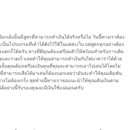
อกเด้งนั้นมีสูตรที่สามารถทำเงินได้จริงหรือไม่ วันนี้ทางเราต้อง
ป็นโปรแกรมที่เค้าได้ตังไว้ใช้ในแต่ล่ะเว็บ แต่สูตรทุกอย่างต้อง
แตกก็ได้ครับ ทางที่ดีคุณต้องเตรียมตัวให้พร้อมสำหรับการเดิม
ง่ายและรวดเร็วเลยทำให้คุณสามารถทำเงินกับไพ่บาคาร่าได้ด้วย
พันนั้นคุณต้องเตรียมเงินทุนที่คุณจะสามารถเอาไปเล่นได้โดยไม่
ี่สามารถเสียได้มาเล่นก็ต้องบอกเลยว่ามันจะทำให้คุณเดิมพัน
่างไม่ต้องเกร็ง สุดท้ายนี้ทางเราขอแนะนำให้คุณเดินเงินตาม
ด้อย่างนี้รับรองคุณจะมีเงินใช้แน่นอนครับ