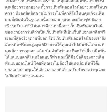
ไหนทางเว็บเดิมพันของเราก็มีให้คุณเลือกเดิมพันได้อย่างที่
คุณต้องการทุกอย่าง ทั้งการเดิมพันออนไลน์อย่างเกมส์ไพ่บา
คาร่า ที่ยอดฮิตติดชาตไม่ว่าจะไปที่คาสิโนไหนคุณก็จะเห็น
เกมส์เดิมพันในรูปแบบนี้เยอะมากๆแทบจะเกือบๆ50%เลย
จริงๆครับ แต่ยังไม่หมดเพียงเท่านี้ ทางเว็บเดิมพันออนไลน์
ของเรายังการันตีว่าเป็นเว็บเดิมพันที่เป็นเว็บที่แจกเครดิตฟรี
เยอะที่สุดจริงๆตามที่บอก โดยเว็บเดิมพันออนไลน์ของเรายัง
มีเครดิตฟรีแจกสูงสุด 500 บาทให้คุณนำไปเดิมพันได้ตามที่
คุณต้องการทุกอย่างโดยไม่จำกัดว่าเครดิตฟรีตัวนี้จะเดิมพัน
ได้แต่แบบคาสิโนหรือแบบกีฬา และนี้ก็คือข้อดีของการเดิม
พันแบบออนไลน์ โดยที่คุณจะไม่ต้องไปแทงเดิมพันที่โต๊ะ
บอลแถวบ้านคุณให้เสียเวลาเลยทีเดียวครับ รับรองว่าคุณจะ
ไม่ผิดหวังอย่างแน่นอน