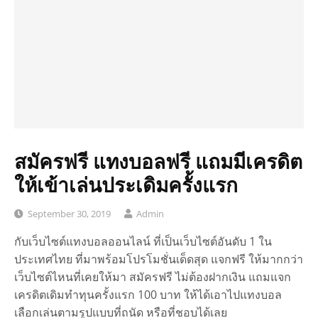
สมัครฟรี แทงบอลฟรี แถมมีเครดิต
ให้เข้าเล่นประเดิมครั้งแรก
September 30, 2019
Admin
กับเว็บไซต์แทงบอลออนไลน์ ที่เป็นเว็บไซต์อันดับ 1 ใน
ประเทศไทย ที่มาพร้อมโปรโมชั่นเด็ดสุด แจกฟรี ให้มากกว่า
เว็บไซต์ไหนที่เคยให้มา สมัครฟรี ไม่ต้องฝากเงิน แถมแจก
เครดิตเดิมทำทุนครั้งแรก 100 บาท ให้ได้เอาไปแทงบอล
เลือกเล่นตามรูปแบบที่ถนัด หรือที่ชอบได้เลย