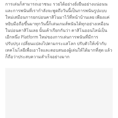
การเล่นก็สามารถเอาชนะ รวยได้อย่างยั่งยืนอย่างแน่อนน
และการพนันที่เรากำลังจะพูดถึงวันนี้เป็นการพนันรูปแบบ
ใหม่เสมือนการยกบ่อนคาสิโนมาไว้ที่หน้าบ้านเลย เพียงแค่
หยิบมือถือขึ้นมาทุกวันนี้ก็เล่นเกมส์พนันได้ทุกอย่างเหมือน
ในบ่อนคาสิโนเลย นั้นเค้าเรียกกันว่า คาสิโนออนไลน์เป็น
เอีกหนึ่ง Platform ใหม่ของการเล่นการพนันที่มีการ
ปรับปรุง เปลี่ยนแปลงไปตามกระแสโลก ปรับตัวให้เข้ากับ
เทคโนโลยีเพื่อเอาใจและตอบสนองผู้เล่นให้ได้มากที่สุด แล้ว
ก็ถือว่าประสบความสำเร็จอย่างมาก