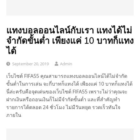
แทงบอลออนไลน์กับเรา แทงได้ไม่
จำกัดขั้นต่ำ เพียงแค่ 10 บาทก็แทง
ได้
September 20, 2019
Admin
เว็บไซต์ FIFA55 คุณสามารถแทงบอลออนไลน์ได้ไม่จำกัด
ขั้นต่ำในการเล่น จะกี่บาทก็แทงได้ เพียงแค่ 10 บาทก็แทงได้
นี่ล่ะครับคือจุดเด่นของเว็บไซต์ FIFA55 เพราะไม่ว่าคุณจะ
ฝากเงินหรือถอนเงินก็ไม่มีจำกัดขั้นต่ำ และที่สำคัญทำ
รายการได้ตลอด 24 ชั่วโมง ไม่มีวันหยุด รวดเร็วทันใจ
ภายใน