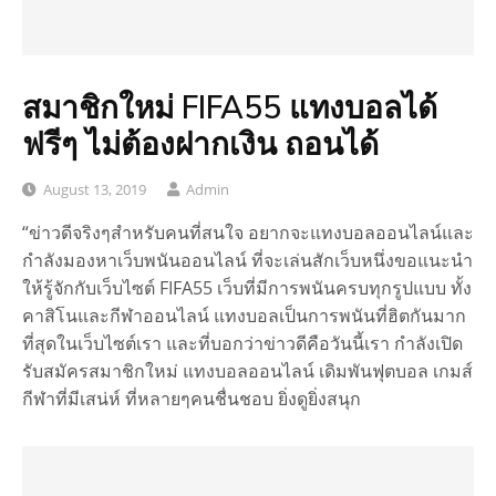
สมาชิกใหม่ FIFA55 แทงบอลได้
ฟรีๆ ไม่ต้องฝากเงิน ถอนได้
August 13, 2019
Admin
“ข่าวดีจริงๆสำหรับคนที่สนใจ อยากจะแทงบอลออนไลน์และ
กำลังมองหาเว็บพนันออนไลน์ ที่จะเล่นสักเว็บหนึ่งขอแนะนำ
ให้รู้จักกับเว็บไซต์ FIFA55 เว็บที่มีการพนันครบทุกรูปแบบ ทั้ง
คาสิโนและกีฬาออนไลน์ แทงบอลเป็นการพนันที่ฮิตกันมาก
ที่สุดในเว็บไซต์เรา และที่บอกว่าข่าวดีคือวันนี้เรา กำลังเปิด
รับสมัครสมาชิกใหม่ แทงบอลออนไลน์ เดิมพันฟุตบอล เกมส์
กีฬาที่มีเสน่ห์ ที่หลายๆคนชื่นชอบ ยิ่งดูยิ่งสนุก