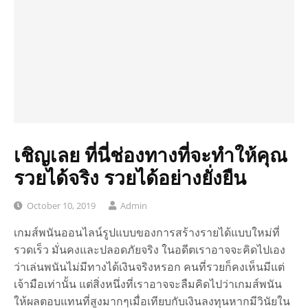
เชิญเลย ที่นี่ช่องทางที่จะทำให้คุณ
รวยได้จริง รวยได้อย่างยั่งยืน
October 10, 2019
Admin
เกมส์พนันออนไลน์รูปแบบของการสร้างรายได้แบบใหม่ที่
รวดเร็ว มั่นคงและปลอดภัยจริง ในอดีตเราอาจจะคิดไปเอง
ว่าเล่นพนันไม่มีทางได้เงินจริงหรอก คนที่รวยก็คงเห็นมีแต่
เจ้ามือเท่านั้น แต่สิ่งหนึ่งที่เราอาจจะลืมคิดไปว่าเกมส์พนัน
ให้ผลตอบแทนที่สูงมากๆเมื่อเทียบกับเงินลงทุนหากมีวินัยใน