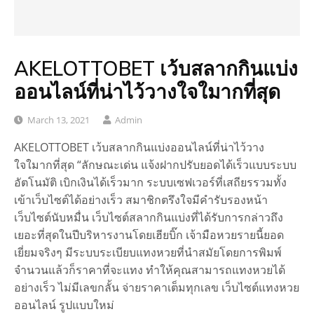
AKELOTTOBET เว้บสลากกินแบ่ง
ออนไลน์ที่น่าไว้วางใจใมากที่สุด
March 13, 2021
Admin
AKELOTTOBET เว้บสลากกินแบ่งออนไลน์ที่น่าไว้วาง
ใจใมากที่สุด “ลักษณะเด่น แจ้งฝากปรับยอดได้เร็วแบบระบบ
อัตโนมัติ เบิกเงินได้เร็วมาก ระบบเซฟเวอร์ที่เสถียรรวมทั้ง
เข้าเว็บไซต์ได้อย่างเร็ว สมาชิกตรึงใจมีคำรับรองหน้า
เว็บไซต์นับหมื่น เว็บไซต์สลากกินแบ่งที่ได้รับการกล่าวถึง
เยอะที่สุดในปีบริหารงานโดยเฮียบิ๊ก เจ้ามือหวยรายนี้ยอด
เยี่ยมจริงๆ มีระบบระเบียบแทงหวยที่นำสมัยโดยการพิมพ์
จำนวนแล้วก็ราคาที่จะแทง ทำให้คุณสามารถแทงหวยได้
อย่างเร็ว ไม่มีเลขกลั้น จ่ายราคาเต็มทุกเลข เว็บไซต์แทงหวย
ออนไลน์ รูปแบบใหม่