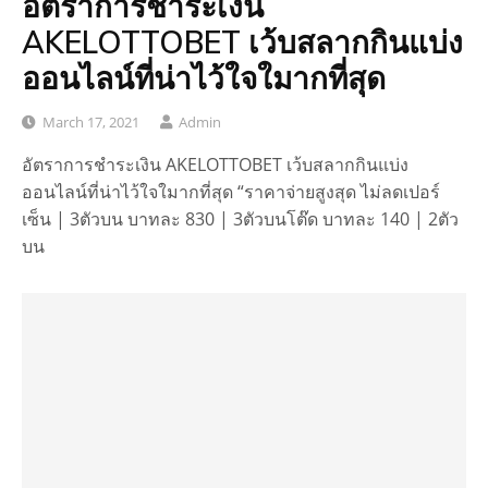
อัตราการชำระเงิน
AKELOTTOBET เว้บสลากกินแบ่ง
ออนไลน์ที่น่าไว้ใจใมากที่สุด
March 17, 2021
Admin
อัตราการชำระเงิน AKELOTTOBET เว้บสลากกินแบ่ง
ออนไลน์ที่น่าไว้ใจใมากที่สุด “ราคาจ่ายสูงสุด ไม่ลดเปอร์
เซ็น | 3ตัวบน บาทละ 830 | 3ตัวบนโต๊ด บาทละ 140 | 2ตัว
บน