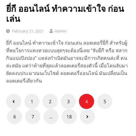
ยี่กี ออนไลน์ ทำความเข้าใจ ก่อน
เล่น
February 21, 2021
Admin
ยี่กี ออนไลน์ ทำความเข้าใจ ก่อนเล่น ลอตเตอรี่ยี่กี สำหรับผู้
ที่พอใจการแทงหวยแบบสุดๆจะต้องนี่เลย “จับยี่กี หรือ สลาก
กินแบ่งปิงปอง” แหล่งกำเนิดมันอาจจะมีการเกิดคนล่ะที่ คน
ล่ะสมัย แต่ว่าท้ายที่สุดแล้วลอตเตอรี่สองตัวนี้ เมื่อโดนจับมา
ยัดลงบประมาณนเว็บไซต์ ลอตเตอรี่ออนไลน์ มันเปลี่ยนเป็น
ลอตเตอรี่เดียวกัน
Posts
1
2
3
4
5
navigation
6
7
…
18