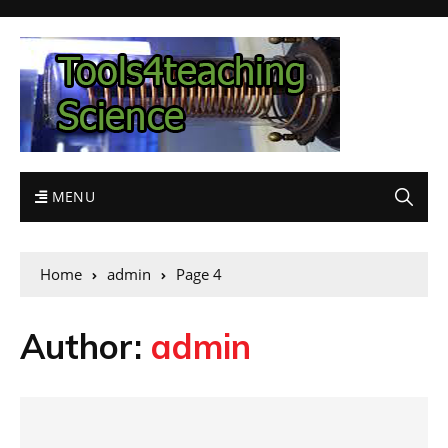
MENU
Home
admin
Page 4
Author:
admin