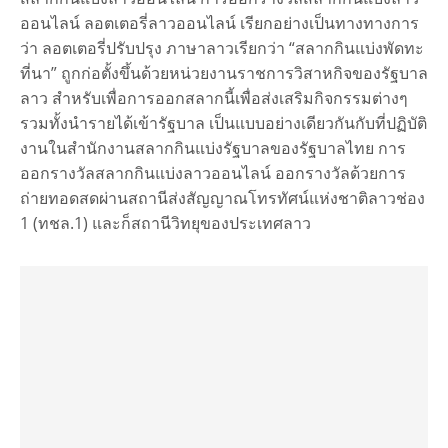
ออนไลน์ ลอตเตอรี่ลาวออนไลน์ เรียกอย่างเป็นทางทางการ
ว่า ลอตเตอรี่ปรับปรุง ภาษาลาวเรียกว่า “สลากกินแบ่งพัดทะ
ที่นา” ถูกก่อตั้งขึ้นด้วยหน่วยงานราชการวิสาหกิจของรัฐบาล
ลาว สำหรับเพื่อการออกสลากนี้เพื่อส่งเสริมกิจกรรมต่างๆ
รวมทั้งนำรายได้เข้ารัฐบาล เป็นแบบอย่างเดียวกันกับที่ปฏิบัติ
งานในสำนักงานสลากกินแบ่งรัฐบาลของรัฐบาลไทย การ
ออกรางวัลสลากกินแบ่งลาวออนไลน์ ออกรางวัลด้วยการ
ถ่ายทอดสดผ่านสถานีส่งสัญญาณโทรทัศน์แห่งชาติลาวช่อง
1 (ทชล.1) และก็สถานีวิทยุของประเทศลาว