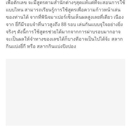
เพื่อดักเลข จะมีสูตรตามสำนักต่างๆสุดแท้แต่ที่จะสอนการใช้
แบบไหน สามารถเรียนรู้การใช้สูตรเพื่อความก้าวหน้าเล่น
ของท่านได้ จากที่พินิจมาเปอร์เซ็นเห็นผลสูงเลยที่เดียว เนือง
จาก ยี่กีมีรอบจำที่นาวสูงถึง 88 รอบ เล่นกันแบบจุใจอย่างยิ่ง
จริงๆ ดังนี้การใช้สูตรช่วยได้มากจากการผ่าบรอบมากอาจ
จะเป็นผลให้จำทางของเลขได้ก็บางทีอาจเป็นไปได้จ้ะ สลาก
กินแบ่งยี่กี หรือ สลากกินแบ่งปิงปอง